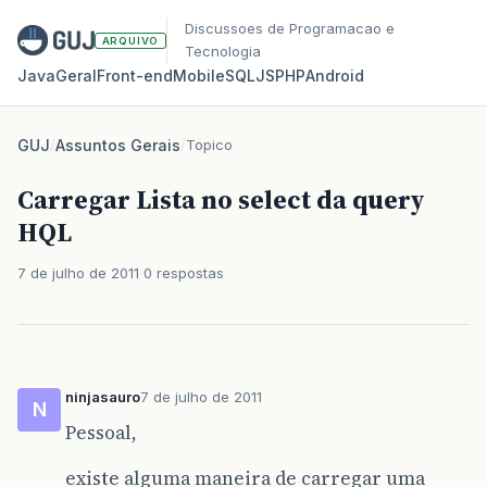
Discussoes de Programacao e
ARQUIVO
Tecnologia
Java
Geral
Front‑end
Mobile
SQL
JS
PHP
Android
GUJ
/
Assuntos Gerais
/
Topico
Carregar Lista no select da query
HQL
7 de julho de 2011
0 respostas
ninjasauro
7 de julho de 2011
N
Pessoal,
existe alguma maneira de carregar uma