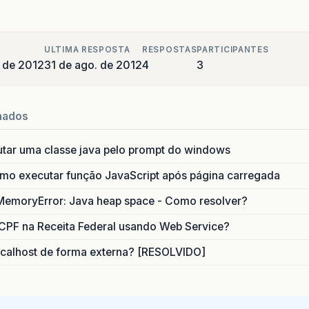
ULTIMA RESPOSTA
RESPOSTAS
PARTICIPANTES
 de 2012
31 de ago. de 2012
4
3
nados
utar uma classe java pelo prompt do windows
o executar função JavaScript após página carregada
MemoryError: Java heap space - Como resolver?
CPF na Receita Federal usando Web Service?
calhost de forma externa? [RESOLVIDO]