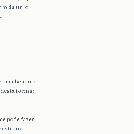
ro da url e
.
ar recebendo o
 desta forma:
cê pode fazer
onsta no