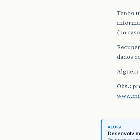
Tenho u
informa
(no caso
Recupero
dados co
Alguém 
Obs.: pr
www.min
ALURA
Desenvolvim
Do primeiro co