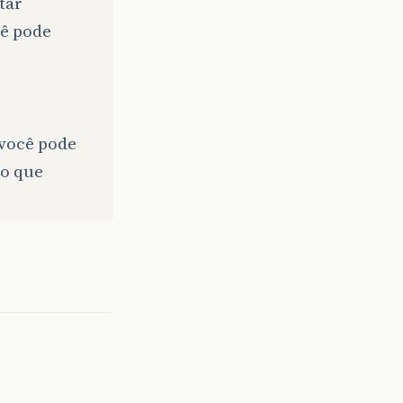
tar
cê pode
 você pode
 o que