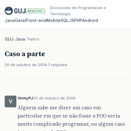
Discussoes de Programacao e
ARQUIVO
Tecnologia
Java
Geral
Front‑end
Mobile
SQL
JS
PHP
Android
GUJ
/
Java
/
Topico
Caso a parte
20 de outubro de 2004
1 resposta
VinnyPJ
20 de outubro de 2004
V
Alguem sabe me dizer um caso em
particular em que se não fosse a POO seria
muito complicado programar, ou algum caso