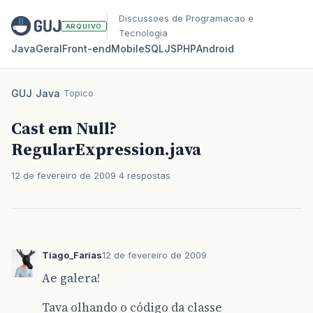
Discussoes de Programacao e
ARQUIVO
Tecnologia
Java
Geral
Front‑end
Mobile
SQL
JS
PHP
Android
GUJ
/
Java
/
Topico
Cast em Null?
RegularExpression.java
12 de fevereiro de 2009
4 respostas
Tiago_Farias
12 de fevereiro de 2009
Ae galera!
Tava olhando o código da classe