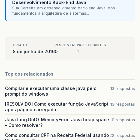
}
</p:tabView>
Desenvolvimento Back-End Java
Sua Carreira em desenvolvimento back-end Java: dos
fundamentos à arquitetura de sistemas...
CRIADO
RESPOSTAS
PARTICIPANTES
8 de junho de 2016
0
1
Topicos relacionados
Compilar e executar uma classe java pelo
13 respostas
prompt do windows
[RESOLVIDO] Como executar função JavaScript
13 respostas
após página carregada
Java.lang.OutOfMemoryError: Java heap space
11 respostas
- Como resolver?
Como consultar CPF na Receita Federal usando
22 respostas