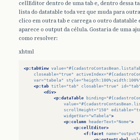
cellEditor dentro de uma tab e, dentro dessa t
lista do datatable toda vez que muda para outr
clico em outra tab e carrega o outro datatable 
aparece o output da célula. Gostaria de uma aj
como resolver:
xhtml
<p:tabView
value=
"#{cadastroContasBean.listaTa
closeable=
"true"
activeIndex=
"#{cadastroCo
var=
"tabela"
style=
"heigth:100%;width:100%
<p:tab
title=
"tab"
closable=
"true"
id=
"tab
<div>
<p:dataTable
binding=
"#{cadastroCo
value=
"#{cadastroContasBean.li
scrollHeight=
"150"
editable=
"t
widgetVar=
"wTabela"
>
<p:column
headerText=
"Nome"
>
<p:cellEditor>
<f:facet
name=
"output"
<p:outputLabel
val