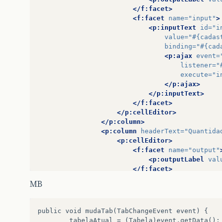
</f:facet>
<f:facet
name=
"input"
>
<p:inputText
id=
"i
value=
"#{cadas
binding=
"#{cad
<p:ajax
event=
listener=
"
execute=
"i
</p:ajax>
</p:inputText>
</f:facet>
</p:cellEditor>
</p:column>
<p:column
headerText=
"Quantida
<p:cellEditor>
<f:facet
name=
"output"
<p:outputLabel
val
</f:facet>
<f:facet
name=
"input"
>
MB
<p:inputText
id=
"i
value=
"#{cadas
onkeydown=
"Mas
public void mudaTab(TabChangeEvent event) {

binding=
"#{cad
		tabelaAtual = (Tabela)event.getData();
