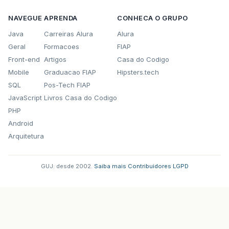
NAVEGUE
APRENDA
CONHECA O GRUPO
Java
Carreiras Alura
Alura
Geral
Formacoes
FIAP
Front-end
Artigos
Casa do Codigo
Mobile
Graduacao FIAP
Hipsters.tech
SQL
Pos-Tech FIAP
JavaScript
Livros Casa do Codigo
PHP
Android
Arquitetura
GUJ: desde 2002.
·
Saiba mais
·
Contribuidores
·
LGPD