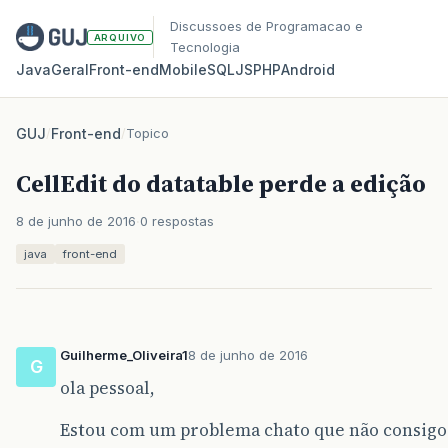
Discussoes de Programacao e
ARQUIVO
Tecnologia
Java
Geral
Front‑end
Mobile
SQL
JS
PHP
Android
GUJ
/
Front-end
/
Topico
CellEdit do datatable perde a edição
8 de junho de 2016
0 respostas
java
front-end
Guilherme_Oliveira1
8 de junho de 2016
G
ola pessoal,
Estou com um problema chato que não consigo 