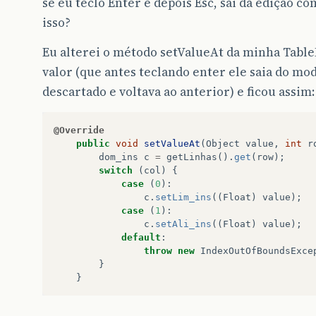
se eu teclo Enter e depois Esc, sai da edição c
isso?
Eu alterei o método setValueAt da minha Table
valor (que antes teclando enter ele saia do mo
descartado e voltava ao anterior) e ficou assim:
@Override
public
void
setValueAt
(
Object
value
,
int
r
dom_ins
c
=
getLinhas
().
get
(
row
);
switch
(
col
)
{
case
(
0
):
c
.
setLim_ins
((
Float
)
value
);
case
(
1
):
c
.
setAli_ins
((
Float
)
value
);
default
:
throw
new
IndexOutOfBoundsExce
}
}