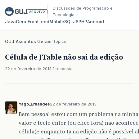
Discussoes de Programacao e
ARQUIVO
Tecnologia
Java
Geral
Front‑end
Mobile
SQL
JS
PHP
Android
GUJ
/
Assuntos Gerais
/
Topico
Célula de JTable não sai da edição
22 de fevereiro de 2013
1 resposta
Yago_Ernandes
22 de fevereiro de 2013
Bem pessoal estou com um problema na minha 
valor e teclo enter (ou clico fora) não acontec
célula(e enquanto ta na edição não é possível 