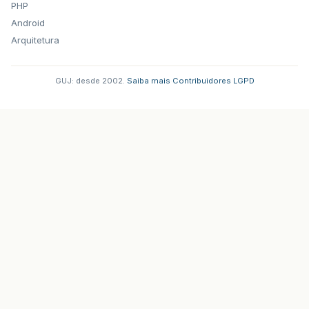
PHP
Android
Arquitetura
GUJ: desde 2002.
·
Saiba mais
·
Contribuidores
·
LGPD