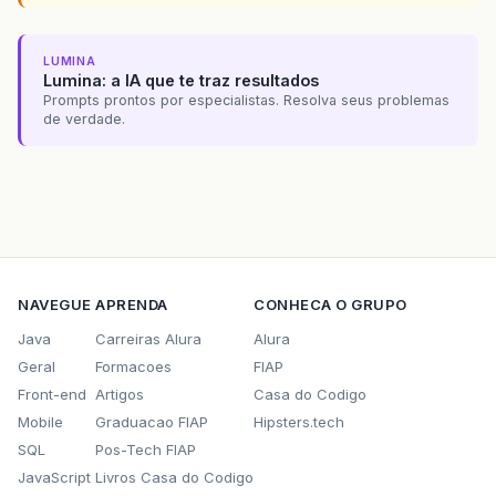
LUMINA
Lumina: a IA que te traz resultados
Prompts prontos por especialistas. Resolva seus problemas
de verdade.
NAVEGUE
APRENDA
CONHECA O GRUPO
Java
Carreiras Alura
Alura
Geral
Formacoes
FIAP
Front-end
Artigos
Casa do Codigo
Mobile
Graduacao FIAP
Hipsters.tech
SQL
Pos-Tech FIAP
JavaScript
Livros Casa do Codigo