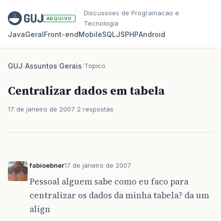
Discussoes de Programacao e
ARQUIVO
Tecnologia
Java
Geral
Front‑end
Mobile
SQL
JS
PHP
Android
GUJ
/
Assuntos Gerais
/
Topico
Centralizar dados em tabela
17 de janeiro de 2007
2 respostas
fabioebner
17 de janeiro de 2007
Pessoal alguem sabe como eu faco para
centralizar os dados da minha tabela? da um
align