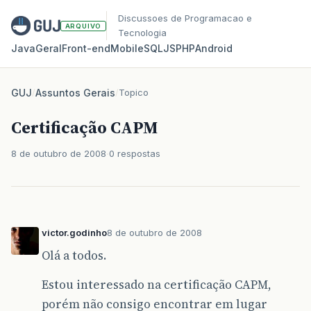
Discussoes de Programacao e
ARQUIVO
Tecnologia
Java
Geral
Front‑end
Mobile
SQL
JS
PHP
Android
GUJ
/
Assuntos Gerais
/
Topico
Certificação CAPM
8 de outubro de 2008
0 respostas
victor.godinho
8 de outubro de 2008
Olá a todos.
Estou interessado na certificação CAPM,
porém não consigo encontrar em lugar