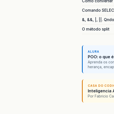
Como converter i
Comando SELECT 
&, &&, |, ||. Qnd
O método split
ALURA
POO: o que é
Aprenda os con
herança, encap
CASA DO COD
Inteligencia 
Por Fabricio C