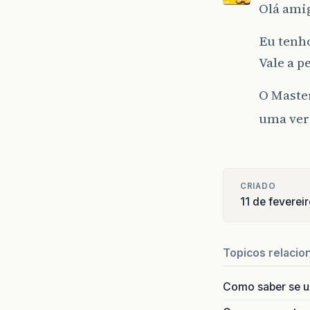
Olá ami
Eu tenho
Vale a p
O Master
uma ver
CRIADO
11 de feverei
Topicos relacio
Como saber se 