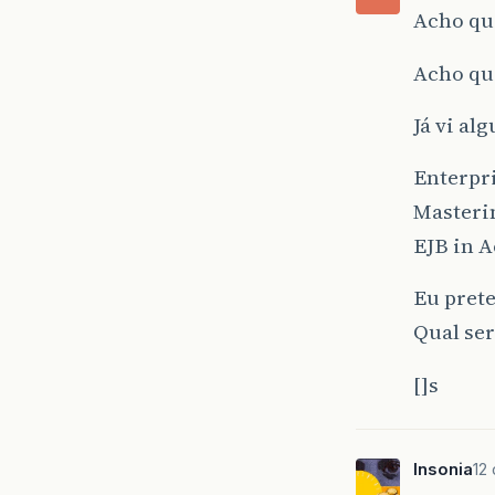
Acho que
Acho que
Já vi al
Enterpr
Masteri
EJB in A
Eu pret
Qual ser
[]s
Insonia
12