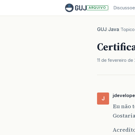
Discussoe
ARQUIVO
GUJ
Java
/
/
Topico
Certific
11 de fevereiro de
jdevelope
J
Eu não 
Gostari
Acredito