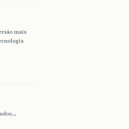
versão mais
ecnologia
studos…