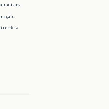
atualizar.
icação.
tre eles: