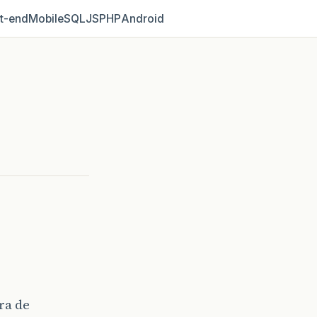
t‑end
Mobile
SQL
JS
PHP
Android
ra de