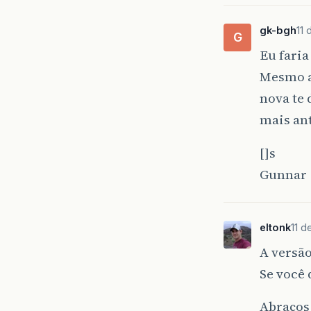
gk-bgh
11 
G
Eu faria
Mesmo as
nova te
mais an
[]s
Gunnar
eltonk
11 d
A versã
Se você 
Abraços