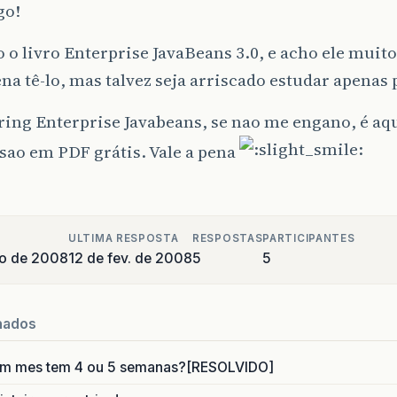
go!
 o livro Enterprise JavaBeans 3.0, e acho ele muito
ena tê-lo, mas talvez seja arriscado estudar apenas 
ing Enterprise Javabeans, se nao me engano, é aq
sao em PDF grátis. Vale a pena
ULTIMA RESPOSTA
RESPOSTAS
PARTICIPANTES
ro de 2008
12 de fev. de 2008
5
5
nados
um mes tem 4 ou 5 semanas?[RESOLVIDO]