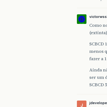
victorwss
Como no
(extinta)
SCBCD 1
menos q
fazer a 
Ainda n
ser um d
SCBCD 5
jdevelope
J