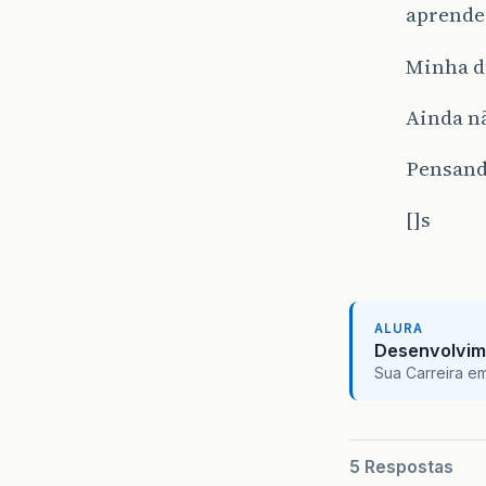
aprende
Minha dú
Ainda n
Pensand
[]s
ALURA
Desenvolvim
Sua Carreira e
5 Respostas