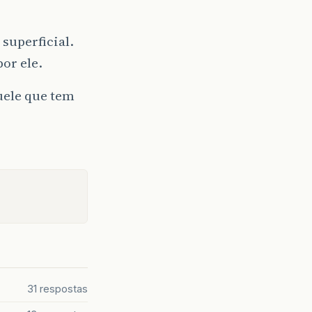
 superficial.
por ele.
uele que tem
31 respostas