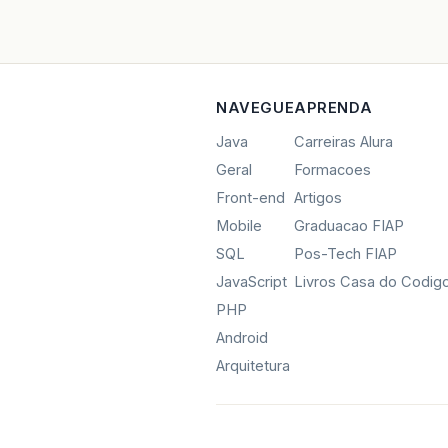
NAVEGUE
APRENDA
Java
Carreiras Alura
Geral
Formacoes
Front-end
Artigos
Mobile
Graduacao FIAP
SQL
Pos-Tech FIAP
JavaScript
Livros Casa do Codig
PHP
Android
Arquitetura