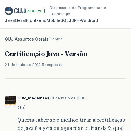
Discussoes de Programacao e
ARQUIVO
Tecnologia
Java
Geral
Front‑end
Mobile
SQL
JS
PHP
Android
GUJ
/
Assuntos Gerais
/
Topico
Certificação Java - Versão
24 de maio de 2018
5 respostas
Guto_Magalhaes
24 de maio de 2018
Olá.
Queria saber se é melhor tirar a certificação
de java 8 agora ou aguardar e tirar da 9, qual