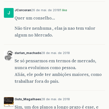
JCorcoran
26 de mai. de 2018
1 like
J
Quer um conselho…
Não tire nenhuma , elas ja nao tem valor
algum no Mercado.
darlan_machado
28 de mai. de 2018
Se só pensarmos em termos de mercado,
nunca evoluímos como pessoa.
Aliás, ele pode ter ambições maiores, como
trabalhar fora do país.
Guto_Magalhaes
28 de mai. de 2018
Sim, um dos planos a longo prazo é esse, e