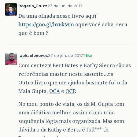
Rogerio_Cruzz
27 de jun. de 2017
Da uma olhada nesse livro aqui
https://goo.gl/bx6kMm
oque você acha, sera
que é bom ?
raphaeloneves
27 de jun. de 2017
1 like
Com certeza! Bert Bates e Kathy Sierra são as
referências master neste assunto…rs
Outro livro que me ajudou bastante foi o da
Mala Gupta,
OCA
e
OCP
.
No meu ponto de vista, os da M. Gupta tem
uma didática melhor, assim como uma
sequência lógia mais organizada. Mas sem
dúvida o da Kathy e Berts é fod*** tb.