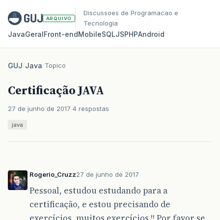
Discussoes de Programacao e
ARQUIVO
Tecnologia
Java
Geral
Front‑end
Mobile
SQL
JS
PHP
Android
GUJ
/
Java
/
Topico
Certificação JAVA
27 de junho de 2017
4 respostas
java
Rogerio_Cruzz
27 de junho de 2017
Pessoal, estudou estudando para a
certificação, e estou precisando de
exercícios, muitos exercícios !! Por favor se