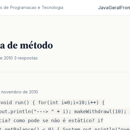
Java
Geral
Fron
s de Programacao e Tecnologia
a de método
e 2010
3 respostas
 novembro de 2010
 void run() { for(int i=0;i<10;i++) {
out.println("---> " + i); makeWithdrawl(10); 
cia? como pode se não é estático? if
t.getBalance() < 0) { System.out.println("ove