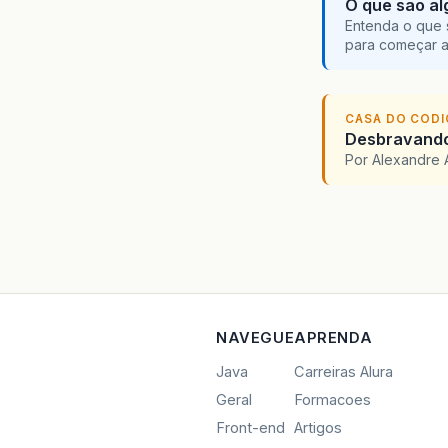
O que são al
Entenda o que 
para começar 
CASA DO COD
Desbravando 
Por Alexandre 
NAVEGUE
APRENDA
Java
Carreiras Alura
Geral
Formacoes
Front-end
Artigos