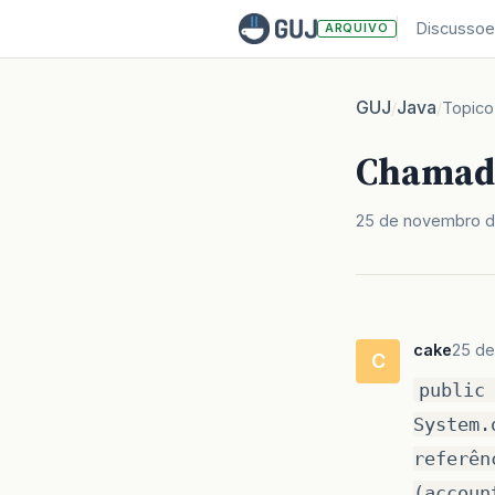
Discussoe
ARQUIVO
GUJ
Java
/
/
Topico
Chamad
25 de novembro d
cake
25 de
C
public
System.
referên
(accoun