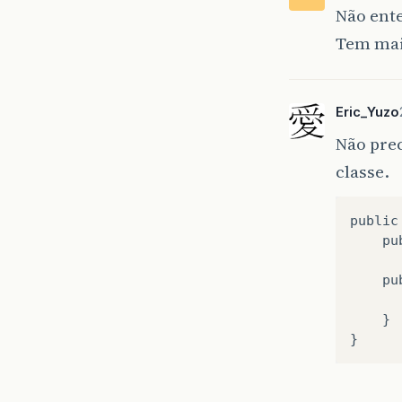
Não ent
Tem mais
Eric_Yuzo
Não pre
classe.
public
    pu
    pu
      
    }
