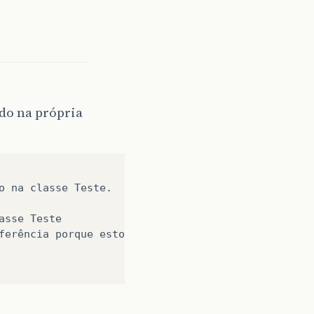
do na própria
o na classe Teste.

sse Teste

ferência porque estou na classe que possui o métod