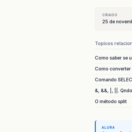
CRIADO
25 de novem
Topicos relacio
Como saber se 
Como converter i
Comando SELECT 
&, &&, |, ||. Qnd
O método split
ALURA