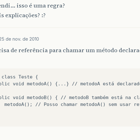
endi… isso é uma regra?
 explicações? :?
25 de nov. de 2010
cisa de referência para chamar um método declara
 class Teste {

blic void metodoA() {...} // metodoA está declarad
blic void metodoB() { // metodoB também está na cla
  metodoA(); // Posso chamar metodoA() sem usar re