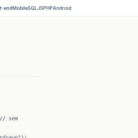
t‑end
Mobile
SQL
JS
PHP
Android
// sem
rdrawn");