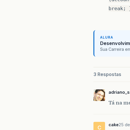
break; 
ALURA
Desenvolvim
Sua Carreira e
3 Respostas
adriano_s
Tá na me
cake
25 de
C