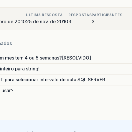
ULTIMA RESPOSTA
RESPOSTAS
PARTICIPANTES
bro de 2010
25 de nov. de 2010
3
3
nados
um mes tem 4 ou 5 semanas?[RESOLVIDO]
nteiro para string!
para selecionar intervalo de data SQL SERVER
o usar?