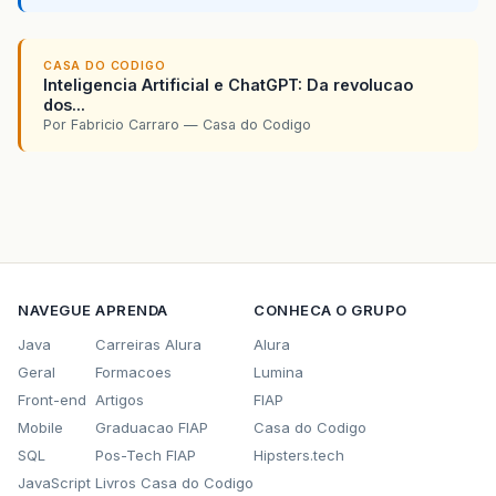
cBean
.
setVlLimiteGlobConcedido
(
n
.
getDouble
(
"VL_LIM_GLOB_
cBean
.
setVlLimiteGlobDisponivel
(
CASA DO CODIGO
.
getDouble
(
"VL_LIM_GLOB_
Inteligencia Artificial e ChatGPT: Da revolucao
cBean
.
setVlLimiteCompDisponivel
(
dos...
.
getDouble
(
"VL_LIM_COMP_
Por Fabricio Carraro — Casa do Codigo
cBean
.
setDataBase
(
new
Integer
(
rs
//ATRIBUTOS CLIENTE_CARTAO
cBean
.
setNrCartao
(
new
Long
(
rs
.
ge
cBean
.
setSitTitular
(
rs
.
getString
cBean
.
setVlLimiteCredDispovivel
(
.
getDouble
(
"VL_LIM_CRED_
cBean
.
setIdConvenio
(
new
Integer
(
NAVEGUE
APRENDA
CONHECA O GRUPO
Java
Carreiras Alura
Alura
this
.
setDadosComplementaresClien
Geral
Formacoes
Lumina
//this.visualizarDetalheContaCli
Front-end
Artigos
FIAP
Mobile
Graduacao FIAP
Casa do Codigo
SQL
Pos-Tech FIAP
Hipsters.tech
}
JavaScript
Livros Casa do Codigo