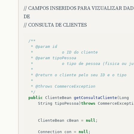
// CAMPOS INSERIDOS PARA VIZUALIZAR DA
DE
// CONSULTA DE CLIENTES
/**
 * @param id
 *            o ID do cliente
 * @param tipoPessoa
 *            o tipo de pessoa (fisica ou ju
 * 
 * @return o cliente pelo seu ID e o tipo
 * 
 * @throws CommerceException
 */
public
ClienteBean
getConsultaCliente
(
Long
String
tipoPessoa
)
throws
CommerceExcepti
ClienteBean
cBean
=
null
;
Connection
con
=
null
;