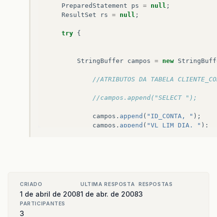
PreparedStatement
ps
=
null
;
ResultSet
rs
=
null
;
try
{
StringBuffer
campos
=
new
StringBuff
//ATRIBUTOS DA TABELA CLIENTE_CO
//campos.append("SELECT ");
campos
.
append
(
"ID_CONTA, "
);
campos
.
append
(
"VL_LIM_DIA, "
);
campos
.
append
(
"VL_LIM_GLOB_CONCE
campos
.
append
(
"VL_LIM_GLOB_DISPO
campos
.
append
(
"VL_LIM_COMP_DISPO
campos
.
append
(
"DT_BASE, "
);
campos
.
append
(
"CD_AFINIDADE, "
);
// ATRIBUTOS DA TABELA CLIENTE_C
CRIADO
ULTIMA RESPOSTA
RESPOSTAS
campos
.
append
(
"NR_CARTAO,  "
);
1 de abril de 2008
1 de abr. de 2008
3
campos
.
append
(
"ST_TITULAR,   "
);
PARTICIPANTES
campos
.
append
(
"VL_LIM_CRED_DISPO
3