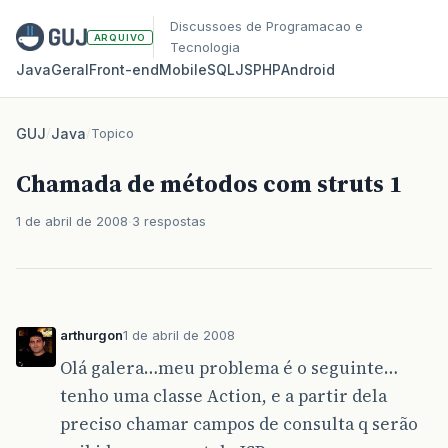
Discussoes de Programacao e
ARQUIVO
Tecnologia
Java
Geral
Front‑end
Mobile
SQL
JS
PHP
Android
GUJ
/
Java
/
Topico
Chamada de métodos com struts 1
1 de abril de 2008
3 respostas
arthurgon
1 de abril de 2008
Olá galera…meu problema é o seguinte…
tenho uma classe Action, e a partir dela
preciso chamar campos de consulta q serão