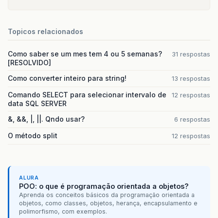
campos
.
append
(
"ID_CONVENIO,    "
//campos.append("FROM ");
//campos.append("V_CLIENTE_CARTA
Topicos relacionados
//campos.append("WHERE ");
Como saber se um mes tem 4 ou 5 semanas?
31 respostas
//campos.append("ID_CLI = ?");
[RESOLVIDO]
con
=
super
.
getConnection
();
Como converter inteiro para string!
13 respostas
ps
=
con
.
prepareStatement
(
this
.
getQu
Comando SELECT para selecionar intervalo de
12 respostas
true
,
false
,
false
));
data SQL SERVER
&, &&, |, ||. Qndo usar?
6 respostas
ps
.
setLong
(
1
,
codigoCliente
.
longVal
O método split
12 respostas
rs
=
ps
.
executeQuery
();
if
(
rs
.
next
())
{
//ATRIBUTOS CLIENTE_CONTA
cBean
.
setIdConta
(
new
Long
(
rs
.
get
ALURA
cBean
.
setAfinidade
(
rs
.
getInt
(
"CD
POO: o que é programação orientada a objetos?
cBean
Aprenda os conceitos básicos da programação orientada a
objetos, como classes, objetos, herança, encapsulamento e
.
setVlLimiteDia
(
new
Doub
polimorfismo, com exemplos.
.
getDouble
(
"VL_L