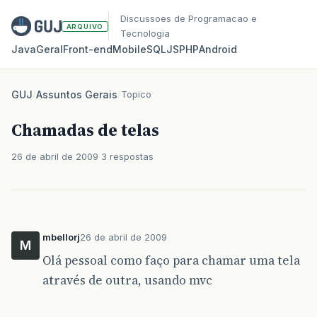
Discussoes de Programacao e
ARQUIVO
Tecnologia
Java
Geral
Front‑end
Mobile
SQL
JS
PHP
Android
GUJ
/
Assuntos Gerais
/
Topico
Chamadas de telas
26 de abril de 2009
3 respostas
mbellorj
26 de abril de 2009
M
Olá pessoal como faço para chamar uma tela
através de outra, usando mvc