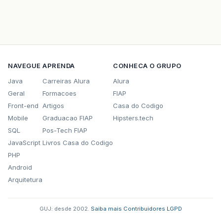
NAVEGUE
APRENDA
CONHECA O GRUPO
Java
Carreiras Alura
Alura
Geral
Formacoes
FIAP
Front-end
Artigos
Casa do Codigo
Mobile
Graduacao FIAP
Hipsters.tech
SQL
Pos-Tech FIAP
JavaScript
Livros Casa do Codigo
PHP
Android
Arquitetura
GUJ: desde 2002.
·
Saiba mais
·
Contribuidores
·
LGPD