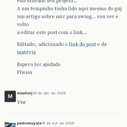
estruturado seu projeto…
A um tempinho tinha lido aqui mesmo do guj
um artigo sobre mvc para swing… vou ver e
volto
a editar este post com o link…
Editado:, adicionado o
link do post
e da
matéria
Espero ter ajudado
Flwsss
mbellorj
28 de abr. de 2009
M
Vlw
pedromuyala
18 de out. de 2009