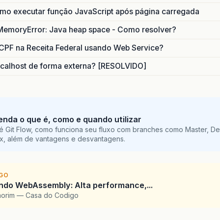
o executar função JavaScript após página carregada
MemoryError: Java heap space - Como resolver?
CPF na Receita Federal usando Web Service?
calhost de forma externa? [RESOLVIDO]
tenda o que é, como e quando utilizar
é Git Flow, como funciona seu fluxo com branches como Master, De
ix, além de vantagens e desvantagens.
IGO
ndo WebAssembly: Alta performance,...
morim — Casa do Codigo