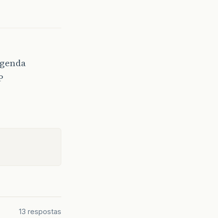
Agenda
P
13 respostas