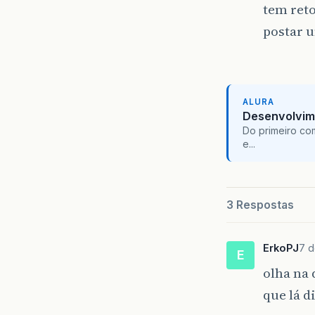
tem reto
postar u
ALURA
Desenvolvim
Do primeiro co
e...
3 Respostas
ErkoPJ
7 d
E
olha na
que lá d