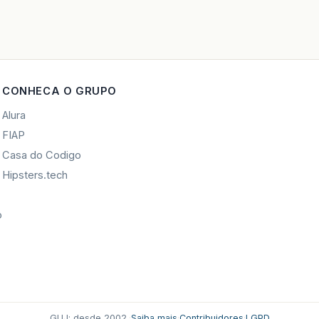
CONHECA O GRUPO
Alura
FIAP
Casa do Codigo
Hipsters.tech
o
GUJ: desde 2002.
·
Saiba mais
·
Contribuidores
·
LGPD