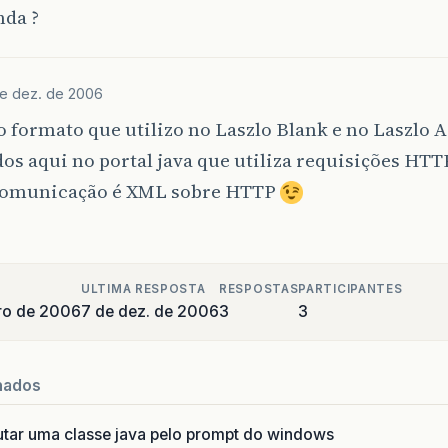
da ?
e dez. de 2006
 formato que utilizo no Laszlo Blank e no Laszlo 
os aqui no portal java que utiliza requisições HTT
comunicação é XML sobre HTTP
ULTIMA RESPOSTA
RESPOSTAS
PARTICIPANTES
ro de 2006
7 de dez. de 2006
3
3
nados
utar uma classe java pelo prompt do windows