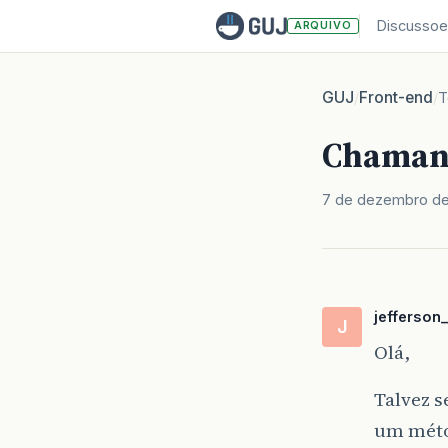
Discussoe
ARQUIVO
GUJ
Front-end
/
/
T
Chamand
7 de dezembro d
jefferson
J
Olá,
Talvez 
um métod