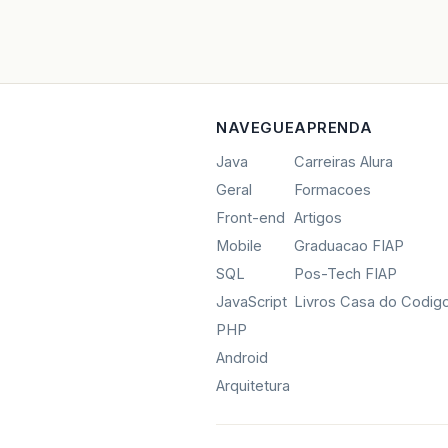
NAVEGUE
APRENDA
Java
Carreiras Alura
Geral
Formacoes
Front-end
Artigos
Mobile
Graduacao FIAP
SQL
Pos-Tech FIAP
JavaScript
Livros Casa do Codig
PHP
Android
Arquitetura