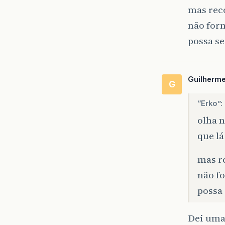
mas rec
não for
possa s
Guilherm
G
“Erko”:
olha 
que lá
mas r
não f
possa
Dei uma