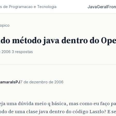
Java
Geral
Fron
s de Programacao e Tecnologia
opico
o método java dentro do Op
e 2006
3 respostas
_amaralsPJ
7 de dezembro de 2006
seja uma dúvida meio q básica, mas como eu faço p
o de uma clase java dentro do código Laszlo? E s