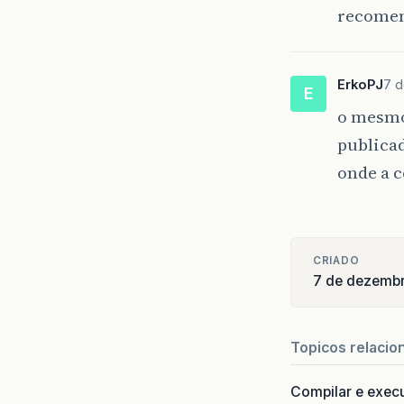
recomen
ErkoPJ
7 d
E
o mesmo
publicad
onde a 
CRIADO
7 de dezemb
Topicos relacio
Compilar e exec