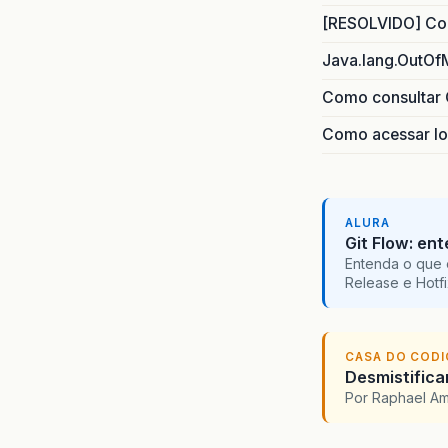
[RESOLVIDO] Com
Java.lang.OutOf
Como consultar 
Como acessar lo
ALURA
Git Flow: en
Entenda o que 
Release e Hotf
CASA DO COD
Desmistifica
Por Raphael A