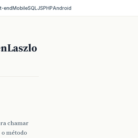
t‑end
Mobile
SQL
JS
PHP
Android
enLaszlo
ara chamar
e o método