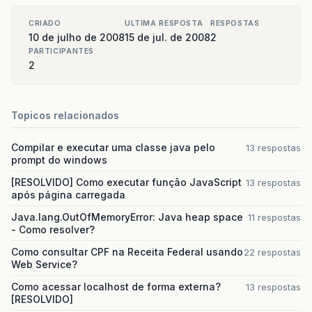
CRIADO
ULTIMA RESPOSTA
RESPOSTAS
10 de julho de 2008
15 de jul. de 2008
2
PARTICIPANTES
2
Topicos relacionados
Compilar e executar uma classe java pelo
13 respostas
prompt do windows
[RESOLVIDO] Como executar função JavaScript
13 respostas
após página carregada
Java.lang.OutOfMemoryError: Java heap space
11 respostas
- Como resolver?
Como consultar CPF na Receita Federal usando
22 respostas
Web Service?
Como acessar localhost de forma externa?
13 respostas
[RESOLVIDO]