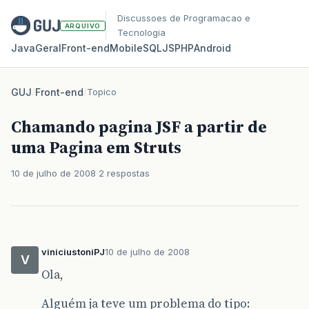
Discussoes de Programacao e
ARQUIVO
Tecnologia
Java
Geral
Front‑end
Mobile
SQL
JS
PHP
Android
GUJ
/
Front-end
/
Topico
Chamando pagina JSF a partir de
uma Pagina em Struts
10 de julho de 2008
2 respostas
viniciustoniPJ
10 de julho de 2008
V
Ola,
Alguém ja teve um problema do tipo: