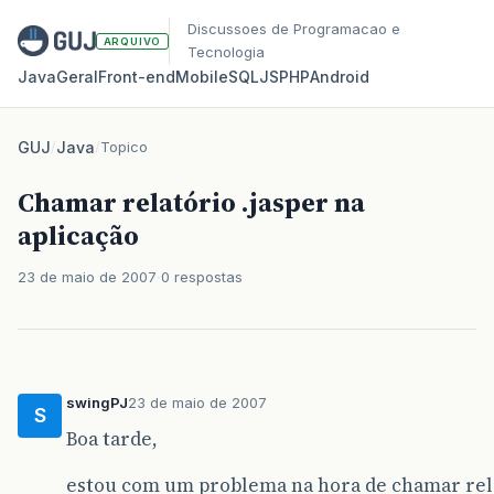
Discussoes de Programacao e
ARQUIVO
Tecnologia
Java
Geral
Front‑end
Mobile
SQL
JS
PHP
Android
GUJ
/
Java
/
Topico
Chamar relatório .jasper na
aplicação
23 de maio de 2007
0 respostas
swingPJ
23 de maio de 2007
S
Boa tarde,
estou com um problema na hora de chamar rela