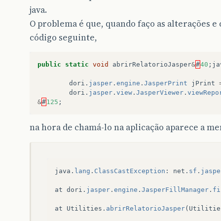
java.
O problema é que, quando faço as alterações e 
código seguinte,
public
static
void
abrirRelatorioJasper
&
#
40
;
ja
dori
.
jasper
.
engine
.
JasperPrint
jPrint
dori
.
jasper
.
view
.
JasperViewer
.
viewRepo
&
#
125
;
na hora de chamá-lo na aplicação aparece a m
java
.
lang
.
ClassCastException
:
net
.
sf
.
jaspe
at
dori
.
jasper
.
engine
.
JasperFillManager
.
fi
at
Utilities
.
abrirRelatorioJasper
(
Utilitie