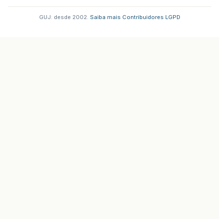
GUJ: desde 2002.
·
Saiba mais
·
Contribuidores
·
LGPD