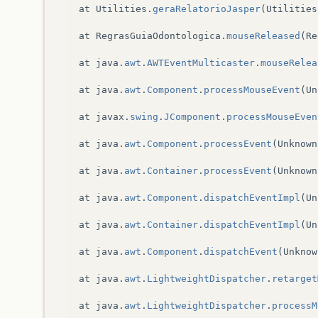
at
Utilities
.
geraRelatorioJasper
(
Utilities
at
RegrasGuiaOdontologica
.
mouseReleased
(
Re
at
java
.
awt
.
AWTEventMulticaster
.
mouseRelea
at
java
.
awt
.
Component
.
processMouseEvent
(
Un
at
javax
.
swing
.
JComponent
.
processMouseEven
at
java
.
awt
.
Component
.
processEvent
(
Unknown
at
java
.
awt
.
Container
.
processEvent
(
Unknown
at
java
.
awt
.
Component
.
dispatchEventImpl
(
Un
at
java
.
awt
.
Container
.
dispatchEventImpl
(
Un
at
java
.
awt
.
Component
.
dispatchEvent
(
Unknow
at
java
.
awt
.
LightweightDispatcher
.
retarget
at
java
.
awt
.
LightweightDispatcher
.
processM