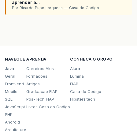
aprender a...
Por Ricardo Pupo Larguesa — Casa do Codigo
NAVEGUE
APRENDA
CONHECA O GRUPO
Java
Carreiras Alura
Alura
Geral
Formacoes
Lumina
Front-end
Artigos
FIAP
Mobile
Graduacao FIAP
Casa do Codigo
SQL
Pos-Tech FIAP
Hipsters.tech
JavaScript
Livros Casa do Codigo
PHP
Android
Arquitetura