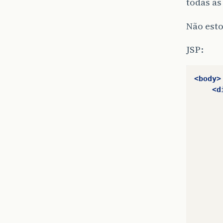
todas as
Não est
JSP:
<body>
<d