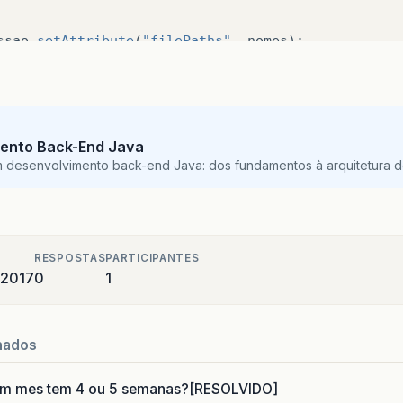
ssao
.
setAttribute
(
"filePaths"
,
nomes
);
ento Back-End Java
m desenvolvimento back-end Java: dos fundamentos à arquitetura de
RESPOSTAS
PARTICIPANTES
 2017
0
1
nados
um mes tem 4 ou 5 semanas?[RESOLVIDO]