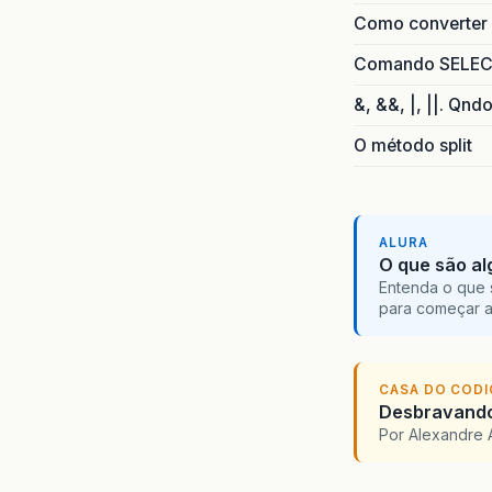
Como converter i
Comando SELECT 
&, &&, |, ||. Qnd
O método split
ALURA
O que são al
Entenda o que 
para começar 
CASA DO COD
Desbravando 
Por Alexandre 