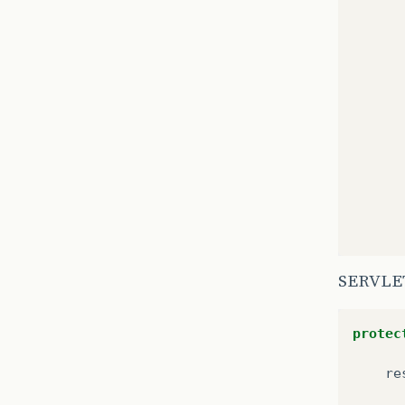
SERVLE
protec
</
</body
re