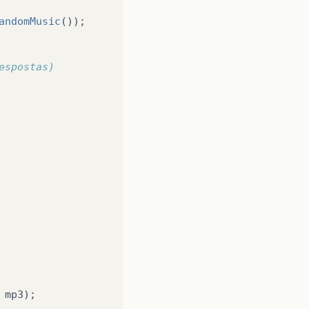
andomMusic
());
espostas)
mp3
);