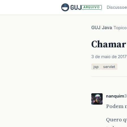
Discussoe
ARQUIVO
GUJ
Java
/
/
Topico
Chamar s
3 de maio de 2017
jsp
servlet
nanquim
3
Podem m
Quero qu