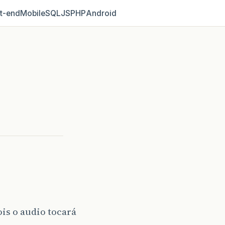
t‑end
Mobile
SQL
JS
PHP
Android
ois o audio tocará