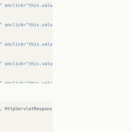
"
onclick=
"this.value=''"/
><br/>
"
onclick=
"this.value=''"/
><br/>
"
onclick=
"this.value=''"/
><br/>
"
onclick=
"this.value=''"/
><br/>
"
onclick=
"this.value=''"/
><br/>
,
HttpServletResponse
response
)