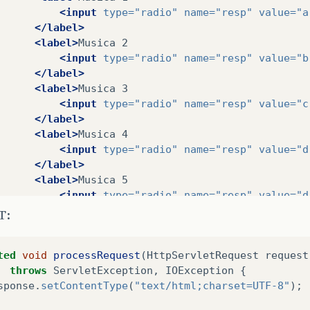
<input
type=
"radio"
name=
"resp"
value=
"a
</label>
<label>
Musica
<input
type=
"radio"
name=
"resp"
value=
"b
</label>
<label>
Musica
<input
type=
"radio"
name=
"resp"
value=
"c
</label>
<label>
Musica
<input
type=
"radio"
name=
"resp"
value=
"d
</label>
<label>
Musica
<input
type=
"radio"
name=
"resp"
value=
"d
</label>
T:
</form>
</div>
ted
void
processRequest
(
HttpServletRequest
request
div>
throws
ServletException
,
IOException
{
>
sponse
.
setContentType
(
"text/html;charset=UTF-8"
);