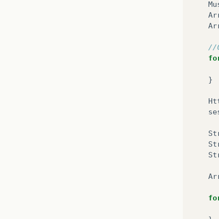
Mu
Ar
Ar
//
fo
}
Ht
se
St
St
St
Ar
fo