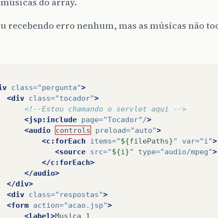
 músicas do array.
ou recebendo erro nenhum, mas as músicas não t
iv
class=
"pergunta"
>
<div
class=
"tocador"
>
<!--Estou chamando o servlet aqui -->
<jsp:include
page=
"Tocador"/
>
<audio
controls
preload=
"auto"
>
<c:forEach
items=
"
${
filePaths
}
"
var=
"i"
>
<source
src=
"
${
i
}
"
type=
"audio/mpeg"
>
</c:forEach>
</audio>
</div>
<div
class=
"respostas"
>
<form
action=
"acao.jsp"
>
<label>
Musica