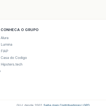
CONHECA O GRUPO
Alura
Lumina
FIAP
Casa do Codigo
Hipsters.tech
o
GUJ: desde 2002.
·
Saiba mais
·
Contribuidores
·
LGPD