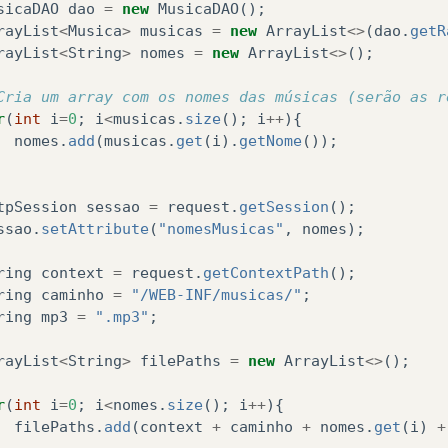
sicaDAO
dao
=
new
MusicaDAO
();
rayList
<
Musica
>
musicas
=
new
ArrayList
<>
(
dao
.
getR
rayList
<
String
>
nomes
=
new
ArrayList
<>
();
Cria um array com os nomes das músicas (serão as r
r
(
int
i
=
0
;
i
<
musicas
.
size
();
i
++
){
nomes
.
add
(
musicas
.
get
(
i
).
getNome
());
tpSession
sessao
=
request
.
getSession
();
ssao
.
setAttribute
(
"nomesMusicas"
,
nomes
);
ring
context
=
request
.
getContextPath
();
ring
caminho
=
"/WEB-INF/musicas/"
;
ring
mp3
=
".mp3"
;
rayList
<
String
>
filePaths
=
new
ArrayList
<>
();
r
(
int
i
=
0
;
i
<
nomes
.
size
();
i
++
){
filePaths
.
add
(
context
+
caminho
+
nomes
.
get
(
i
)
+