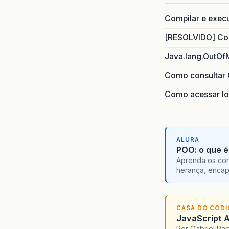
Compilar e exec
[RESOLVIDO] Com
Java.lang.OutOf
Como consultar 
Como acessar lo
ALURA
POO: o que é
Aprenda os con
herança, encap
CASA DO COD
JavaScript A
Por Gabriel R