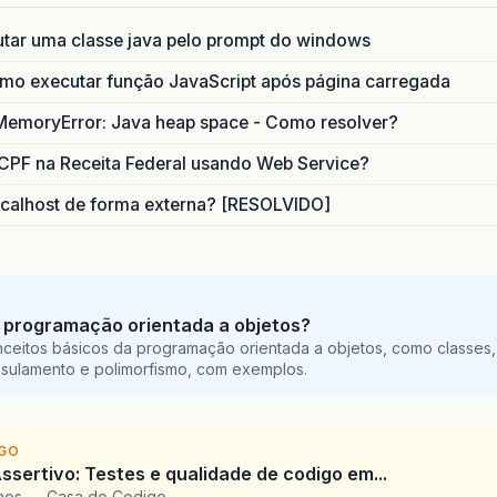
utar uma classe java pelo prompt do windows
o executar função JavaScript após página carregada
MemoryError: Java heap space - Como resolver?
CPF na Receita Federal usando Web Service?
calhost de forma externa? [RESOLVIDO]
 programação orientada a objetos?
ceitos básicos da programação orientada a objetos, como classes,
sulamento e polimorfismo, com exemplos.
IGO
ssertivo: Testes e qualidade de codigo em...
amos — Casa do Codigo