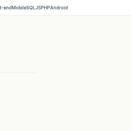
t‑end
Mobile
SQL
JS
PHP
Android