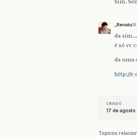
Sim. Se
_Renatu
18
da sim
é só vc
da uma o
http://
CRIADO
17 de agosto
Topicos relacio