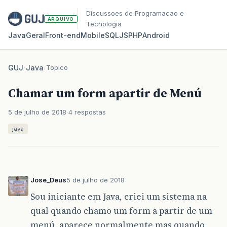
Discussoes de Programacao e
ARQUIVO
Tecnologia
Java
Geral
Front‑end
Mobile
SQL
JS
PHP
Android
GUJ
/
Java
/
Topico
Chamar um form apartir de Menú
5 de julho de 2018
4 respostas
java
Jose_Deus
5 de julho de 2018
Sou iniciante em Java, criei um sistema na
qual quando chamo um form a partir de um
menú, aparece normalmente mas quando