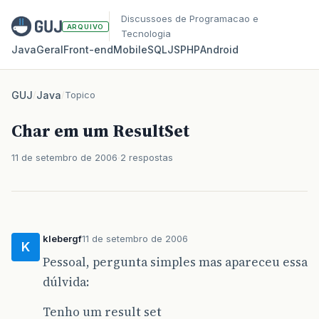
Discussoes de Programacao e
ARQUIVO
Tecnologia
Java
Geral
Front‑end
Mobile
SQL
JS
PHP
Android
GUJ
/
Java
/
Topico
Char em um ResultSet
11 de setembro de 2006
2 respostas
klebergf
11 de setembro de 2006
K
Pessoal, pergunta simples mas apareceu essa
dúlvida:
Tenho um result set