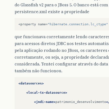
do Glassfish v2 para o JBoss 5. O banco está co
persistence.xml existe a propriedade
<
property
name
=
"hibernate.connection.lc_ctype"
que funcionava corretamente lendo caracteres 
para acessos diretos JDBC nos testes automatiz
pela aplicação rodando no JBoss, os caracteres
corretamente, ou seja, a propriedade declarad
considerada. Tentei configurar através do dat
também não funcionou.
<datasources>
<local-tx-datasource>
<jndi-name>
patrimonio_desenvolvimento
<