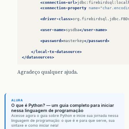
<connection-url>
jdbc:firebirdsql:local
<connection-property
name=
"char.encodi
<driver-class>
org.firebirdsql.jdbc.FBD
<user-name>
sysdba
</user-name>
<password>
masterkey
</password>
</local-tx-datasource>
</datasources>
Agradeço qualquer ajuda.
ALURA
O que é Python? — um guia completo para iniciar
nessa linguagem de programação
Acesse agora o guia sobre Python e inicie sua jornada nessa
linguagem de programação: o que é e para que serve, sua
sintaxe e como iniciar nela!