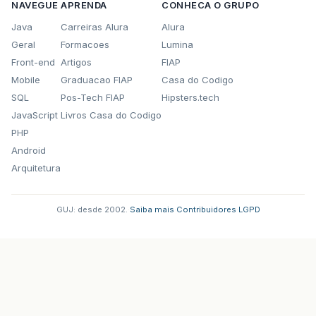
NAVEGUE
APRENDA
CONHECA O GRUPO
Java
Carreiras Alura
Alura
Geral
Formacoes
Lumina
Front-end
Artigos
FIAP
Mobile
Graduacao FIAP
Casa do Codigo
SQL
Pos-Tech FIAP
Hipsters.tech
JavaScript
Livros Casa do Codigo
PHP
Android
Arquitetura
GUJ: desde 2002.
·
Saiba mais
·
Contribuidores
·
LGPD