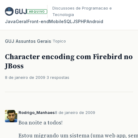
Discussoes de Programacao e
ARQUIVO
Tecnologia
Java
Geral
Front‑end
Mobile
SQL
JS
PHP
Android
GUJ
/
Assuntos Gerais
/
Topico
Character encoding com Firebird no
JBoss
8 de janeiro de 2009
3 respostas
Rodrigo_Manhaes
8 de janeiro de 2009
Boa noite a todos!
Estou migrando um sistema (uma web app, sem