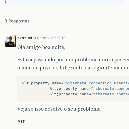
3 Respostas
ekszuki
10 de nov. de 2012
Olá amigo boa noite,
Estava passando por um problema muito pareci
o meu arquivo do hibernate da seguinte manei
&
lt
;
property
name
=
"hibernate.connection.useUni
&
lt
;
property
name
=
"hibernate.conne
&
lt
;
property
name
=
"hibernate.conne
Veja se isso resolve o seu problema
Att