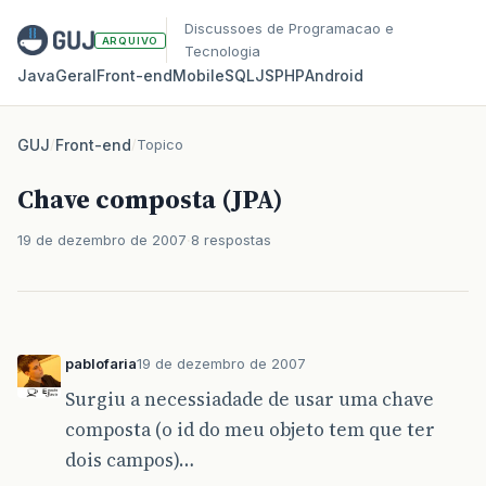
Discussoes de Programacao e
ARQUIVO
Tecnologia
Java
Geral
Front‑end
Mobile
SQL
JS
PHP
Android
GUJ
/
Front-end
/
Topico
Chave composta (JPA)
19 de dezembro de 2007
8 respostas
pablofaria
19 de dezembro de 2007
Surgiu a necessiadade de usar uma chave
composta (o id do meu objeto tem que ter
dois campos)…