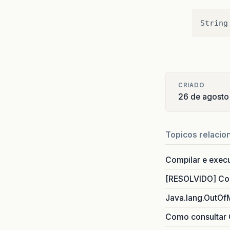
CRIADO
26 de agosto
Topicos relacio
Compilar e exec
[RESOLVIDO] Com
Java.lang.OutOf
Como consultar 