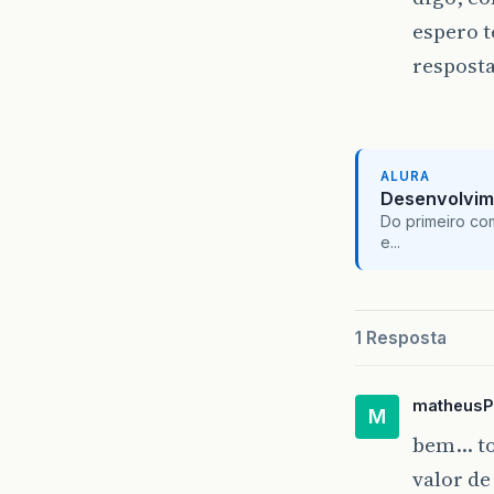
espero t
resposta
ALURA
Desenvolvim
Do primeiro co
e...
1 Resposta
matheusP
M
bem… to
valor de