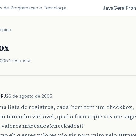
Java
Geral
Fron
s de Programacao e Tecnologia
opico
ox
2005
1 resposta
oPJ
26 de agosto de 2005
a lista de registros, cada item tem um checkbox,
tem tamanho variavel, qual a forma que vcs me sug
s valores marcados(checkados)?
mo eh q esses valores vão vir para mim pelo HttpR