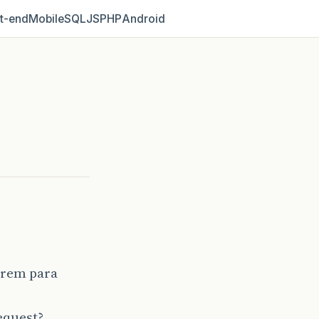
t‑end
Mobile
SQL
JS
PHP
Android
erem para
equest?