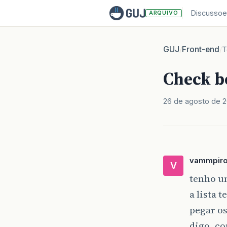
Discussoe
ARQUIVO
GUJ
Front-end
/
/
T
Check b
26 de agosto de 
vammpir
V
tenho um
a lista 
pegar o
digo, co