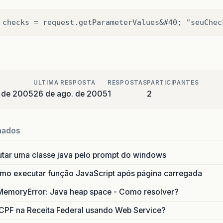
ULTIMA RESPOSTA
RESPOSTAS
PARTICIPANTES
 de 2005
26 de ago. de 2005
1
2
nados
utar uma classe java pelo prompt do windows
o executar função JavaScript após página carregada
MemoryError: Java heap space - Como resolver?
CPF na Receita Federal usando Web Service?