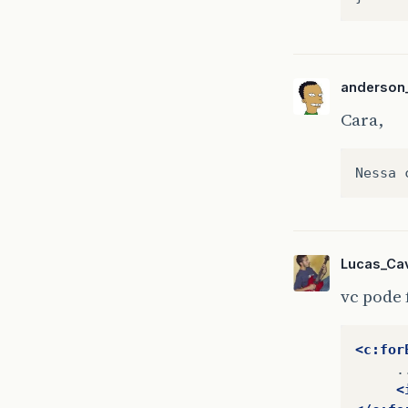
anderson_
Cara,
Lucas_Cav
vc pode 
<c:for
<