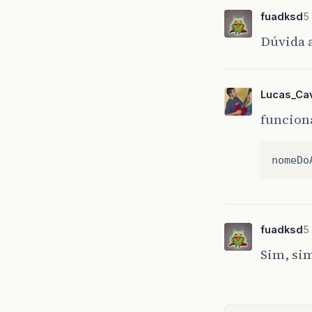
fuadksd
5 
Dúvida a
Lucas_Cav
funciona
fuadksd
5 
Sim, sim