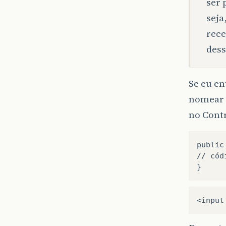
ser 
seja
rece
dess
Se eu en
nomear o
no Contr
public
// cód
<
input