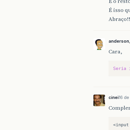
E o rest
É isso q
Abraço!
anderson_
Cara,
Seria
cinei
16 de
Complem
<
input