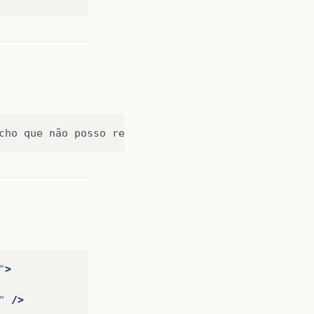
"
>
"
/>