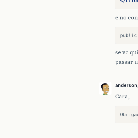
</c:fo
e no con
se vc qu
passar u
anderson_
Cara,