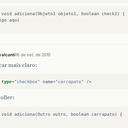
 void adiciona(Objeto1 objeto1, boolean check1) {  
igo aqui  

alcanti
16 de set. de 2010
icar mais claro:
type
=
"checkbox"
name
=
"carrapato"
/
>
oller:
 void adiciona(Outro outro, boolean carrapato) {
