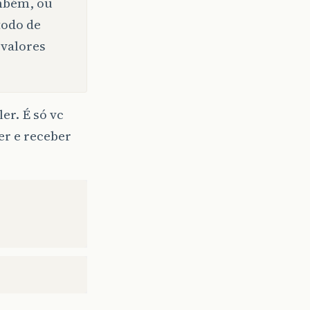
ambém, ou
todo de
 valores
er. É só vc
er e receber