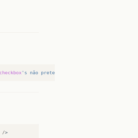
checkbox
's não pretencem a um objeto. Na realidade
/
>