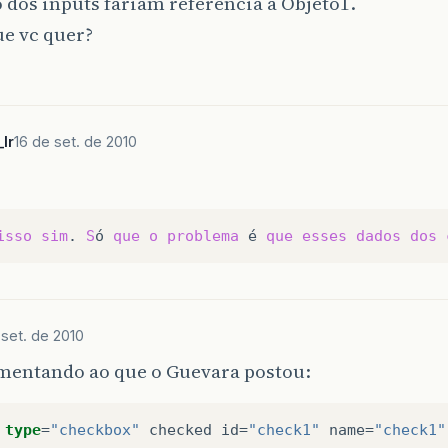
o dos inputs fariam referência a Objeto1.
ue vc quer?
!
lr
16 de set. de 2010
isso
sim
.
S
ó
que
o
problema
é
que
esses
dados
dos
 set. de 2010
entando ao que o Guevara postou:
type
=
"checkbox"
checked
id
=
"check1"
name
=
"check1"