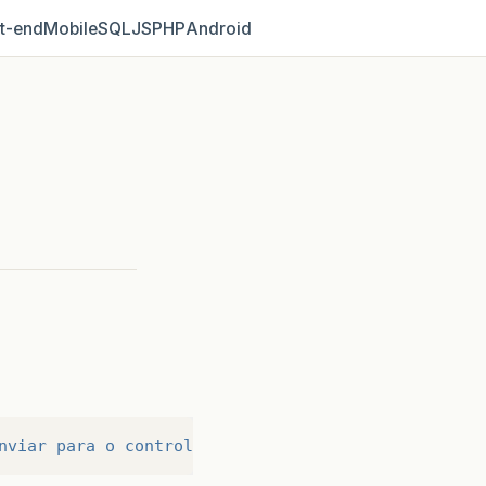
t‑end
Mobile
SQL
JS
PHP
Android
nviar para o controlador do VRaptor. O problema é 