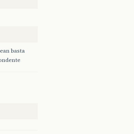
lean basta
pondente