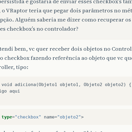
persistida e gostaria de enviar esses checkbox’s t
, o VRaptor teria que pegar dois parâmetros no mé
pção. Alguém saberia me dizer como recuperar os
es checkbox’s no controlador?
tendi bem, vc quer receber dois objetos no Controll
 checkbox fazendo referência ao objeto que vc qu
oller, tipo:
 void adiciona(Objeto1 objeto1, Objeto2 objeto2) {

igo aqui

type
=
"checkbox"
name
=
"objeto2"
>