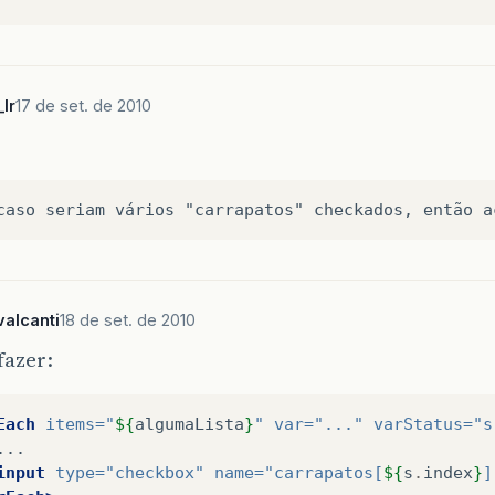
lr
17 de set. de 2010
alcanti
18 de set. de 2010
fazer:
Each
items=
"
${
algumaLista
}
"
var=
"..."
varStatus=
"s
input
type=
"checkbox"
name=
"carrapatos[
${
s
.
index
}
]