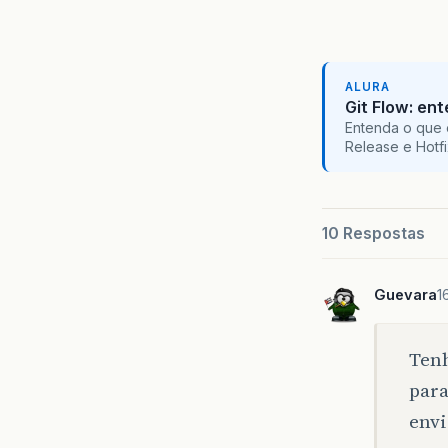
ALURA
Git Flow: en
Entenda o que 
Release e Hotf
10 Respostas
Guevara
1
Tenh
para
envi