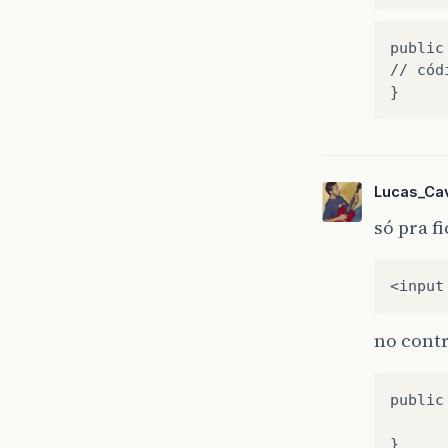
public
// cód
Lucas_Cav
só pra f
<
input
no contr
public