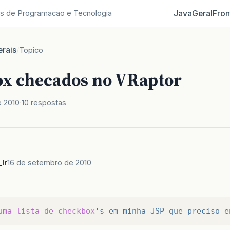
Java
Geral
Fron
s de Programacao e Tecnologia
rais
/
Topico
x checados no VRaptor
e 2010
10 respostas
lr
16 de setembro de 2010
uma
lista
de
checkbox
's em minha JSP que preciso e