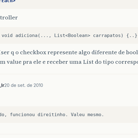
rEach>
troller
iser q o checkbox represente algo diferente de boo
m value pra ele e receber uma List do tipo corres
lr
20 de set. de 2010