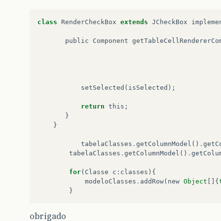
class
RenderCheckBox
extends
JCheckBox
impleme
public
Component
getTableCellRendererCo
setSelected
(
isSelected
);
return
this
;
}
}
tabelaClasses
.
getColumnModel
()
.
getC
tabelaClasses
.
getColumnModel
()
.
getColu
for
(
Classe
c
:
classes
){
modeloClasses
.
addRow
(
new
Object
[]{
}
obrigado