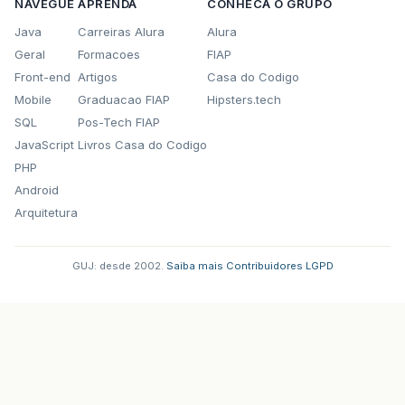
NAVEGUE
APRENDA
CONHECA O GRUPO
Java
Carreiras Alura
Alura
Geral
Formacoes
FIAP
Front-end
Artigos
Casa do Codigo
Mobile
Graduacao FIAP
Hipsters.tech
SQL
Pos-Tech FIAP
JavaScript
Livros Casa do Codigo
PHP
Android
Arquitetura
GUJ: desde 2002.
·
Saiba mais
·
Contribuidores
·
LGPD