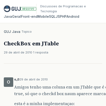
Discussoes de Programacao e
ARQUIVO
Tecnologia
Java
Geral
Front‑end
Mobile
SQL
JS
PHP
Android
GUJ
/
Java
/
Topico
CheckBox em JTable
29 de abril de 2010
1 resposta
o_0
29 de abril de 2010
O
Amigos tenho uma coluna em um JTable que é d
true, só que o checkd box naum aparece marca
esta é a minha implementaçao: