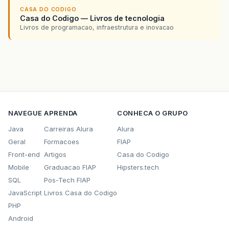
CASA DO CODIGO
Casa do Codigo — Livros de tecnologia
Livros de programacao, infraestrutura e inovacao
NAVEGUE
APRENDA
CONHECA O GRUPO
Java
Carreiras Alura
Alura
Geral
Formacoes
FIAP
Front-end
Artigos
Casa do Codigo
Mobile
Graduacao FIAP
Hipsters.tech
SQL
Pos-Tech FIAP
JavaScript
Livros Casa do Codigo
PHP
Android