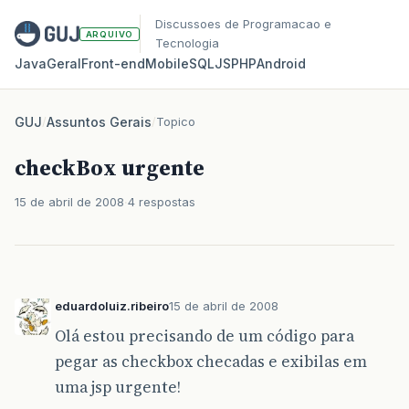
Discussoes de Programacao e
ARQUIVO
Tecnologia
Java
Geral
Front‑end
Mobile
SQL
JS
PHP
Android
GUJ
/
Assuntos Gerais
/
Topico
checkBox urgente
15 de abril de 2008
4 respostas
eduardoluiz.ribeiro
15 de abril de 2008
Olá estou precisando de um código para
pegar as checkbox checadas e exibilas em
uma jsp urgente!