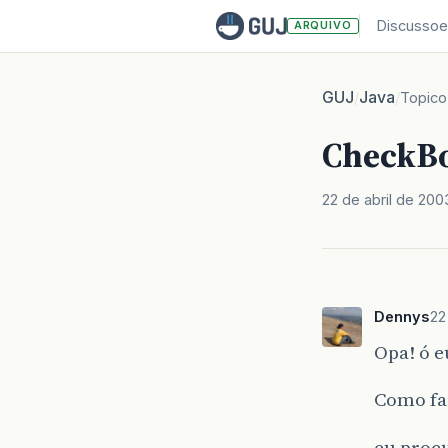
Discussoe
ARQUIVO
GUJ
Java
/
/
Topico
CheckB
22 de abril de 200
Dennys
22
Opa! ó e
Como fa
eu procu