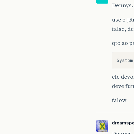
Dennys
use o J
false, d
qto ao p
System
ele dev
deve fu
falow
dreamspe
Dennys,