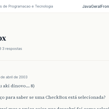
Java
Geral
Fron
s de Programacao e Tecnologia
ox
3
3 respostas
 de abril de 2003
u aki dinovo… 8)
ço para saber se uma CheckBox está selecionada?
rei mas a unica coisa que descobri foi como sele