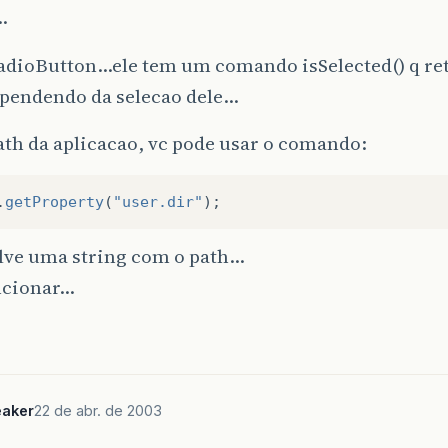
…
RadioButton…ele tem um comando isSelected() q re
ependendo da selecao dele…
ath da aplicacao, vc pode usar o comando:
.
getProperty
(
"user.dir"
);
olve uma string com o path…
ncionar…
aker
22 de abr. de 2003