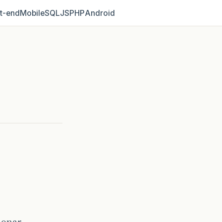
t‑end
Mobile
SQL
JS
PHP
Android
cionar…