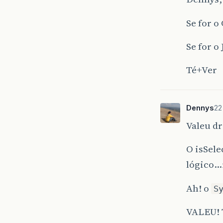
Se for o
Se for o
Té+Ver
Dennys
22
Valeu d
O isSel
lógico…
Ah! o
S
VALEU!