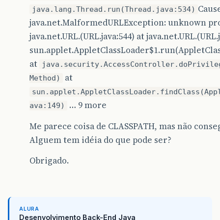
Cause
java.lang.Thread.run(Thread.java:534)
java.net.MalformedURLException: unknown prot
java.net.URL.(URL.java:544) at java.net.URL.(URL.j
sun.applet.AppletClassLoader$1.run(AppletClas
at
java.security.AccessController.doPrivile
at
Method)
sun.applet.AppletClassLoader.findClass(App
… 9 more
ava:149)
Me parece coisa de CLASSPATH, mas não conseg
Alguem tem idéia do que pode ser?
Obrigado.
ALURA
Desenvolvimento Back-End Java