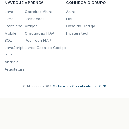
NAVEGUE
APRENDA
CONHECA O GRUPO
Java
Carreiras Alura
Alura
Geral
Formacoes
FIAP
Front-end
Artigos
Casa do Codigo
Mobile
Graduacao FIAP
Hipsters.tech
SQL
Pos-Tech FIAP
JavaScript
Livros Casa do Codigo
PHP
Android
Arquitetura
GUJ: desde 2002.
·
Saiba mais
·
Contribuidores
·
LGPD