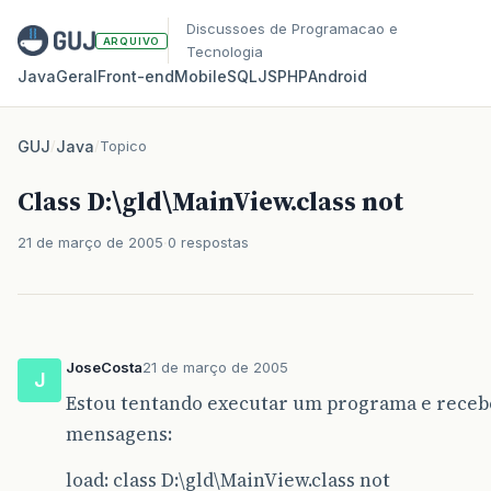
Discussoes de Programacao e
ARQUIVO
Tecnologia
Java
Geral
Front‑end
Mobile
SQL
JS
PHP
Android
GUJ
/
Java
/
Topico
Class D:\gld\MainView.class not
21 de março de 2005
0 respostas
JoseCosta
21 de março de 2005
J
Estou tentando executar um programa e recebo
mensagens:
load: class D:\gld\MainView.class not