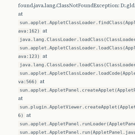
found.java.lang.ClassNotFoundException: D:.gld
at
sun.applet.AppletClassLoader.findClass(App
at
ava:162)
java.lang.ClassLoader.loadClass(ClassLoade
sun.applet.AppletClassLoader.loadClass(App
at
ava:123)
java.lang.ClassLoader.loadClass(ClassLoade
sun.applet.AppletClassLoader.loadCode(Appl
at
va:566)
sun.applet.AppletPanel.createApplet(Applet
at
sun.plugin.AppletViewer.createApplet(Apple
at
6)
sun.applet.AppletPanel.runLoader(AppletPan
sun.applet.AppletPanel.run(AppletPanel.jav