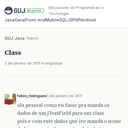
Discussoes de Programacao e
ARQUIVO
Tecnologia
Java
Geral
Front‑end
Mobile
SQL
JS
PHP
Android
GUJ
/
Java
/
Topico
Class
5 de janeiro de 2011
4 respostas
fabio_rodrigues
5 de janeiro de 2011
ola pessoal como eu fasso pra manda os
dados de um jTextField para um class
pois e com este dados que ire manda o nome