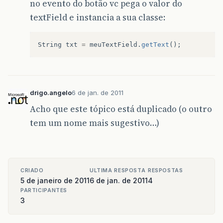
no evento do botão vc pega o valor do
textField e instancia a sua classe:
String
txt
=
meuTextField
.
getText
();
drigo.angelo
6 de jan. de 2011
Acho que este tópico está duplicado (o outro
tem um nome mais sugestivo…)
CRIADO
ULTIMA RESPOSTA
RESPOSTAS
5 de janeiro de 2011
6 de jan. de 2011
4
PARTICIPANTES
3