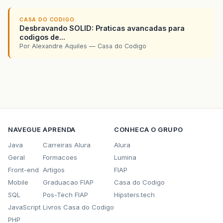
CASA DO CODIGO
Desbravando SOLID: Praticas avancadas para
codigos de...
Por Alexandre Aquiles — Casa do Codigo
NAVEGUE
APRENDA
CONHECA O GRUPO
Java
Carreiras Alura
Alura
Geral
Formacoes
Lumina
Front-end
Artigos
FIAP
Mobile
Graduacao FIAP
Casa do Codigo
SQL
Pos-Tech FIAP
Hipsters.tech
JavaScript
Livros Casa do Codigo
PHP