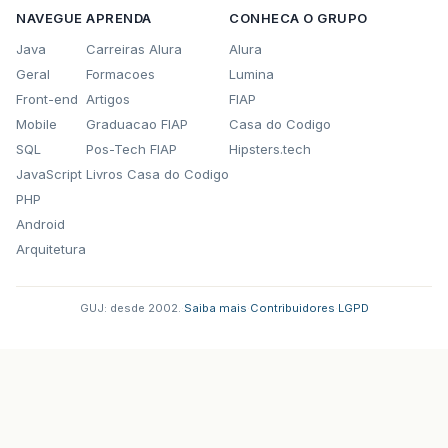
NAVEGUE
APRENDA
CONHECA O GRUPO
Java
Carreiras Alura
Alura
Geral
Formacoes
Lumina
Front-end
Artigos
FIAP
Mobile
Graduacao FIAP
Casa do Codigo
SQL
Pos-Tech FIAP
Hipsters.tech
JavaScript
Livros Casa do Codigo
PHP
Android
Arquitetura
GUJ: desde 2002.
·
Saiba mais
·
Contribuidores
·
LGPD