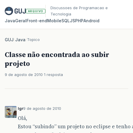
Discussoes de Programacao e
ARQUIVO
Tecnologia
Java
Geral
Front‑end
Mobile
SQL
JS
PHP
Android
GUJ
/
Java
/
Topico
Classe não encontrada ao subir
projeto
9 de agosto de 2010
1 resposta
lgr
9 de agosto de 2010
Olá,
Estou “subindo” um projeto no eclipse e tenh