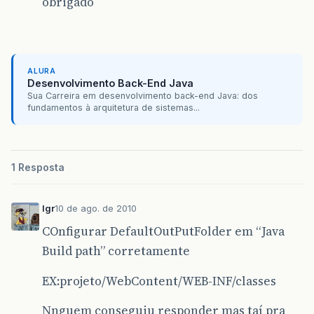
obrigado
ALURA
Desenvolvimento Back-End Java
Sua Carreira em desenvolvimento back-end Java: dos
fundamentos à arquitetura de sistemas...
1 Resposta
lgr
10 de ago. de 2010
COnfigurar DefaultOutPutFolder em “Java
Build path” corretamente
EX:projeto/WebContent/WEB-INF/classes
Nnguem conseguiu responder mas taí pra