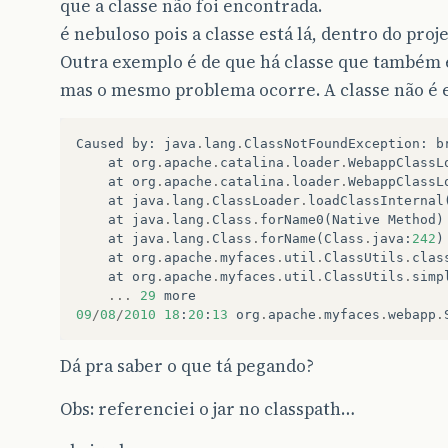
que a classe não foi encontrada.
é nebuloso pois a classe está lá, dentro do proje
Outra exemplo é de que há classe que também e
mas o mesmo problema ocorre. A classe não é 
Caused
by
:
java
.
lang
.
ClassNotFoundException
:
b
at
org
.
apache
.
catalina
.
loader
.
WebappClassL
at
org
.
apache
.
catalina
.
loader
.
WebappClassL
at
java
.
lang
.
ClassLoader
.
loadClassInternal
at
java
.
lang
.
Class
.
forName0
(
Native
Method
)
at
java
.
lang
.
Class
.
forName
(
Class
.
java
:
242
)
at
org
.
apache
.
myfaces
.
util
.
ClassUtils
.
clas
at
org
.
apache
.
myfaces
.
util
.
ClassUtils
.
simp
...
29
more
09
/
08
/
2010
18
:
20
:
13
org
.
apache
.
myfaces
.
webapp
.
Dá pra saber o que tá pegando?
Obs: referenciei o jar no classpath…