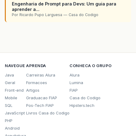
Engenharia de Prompt para Devs: Um guia para
aprender a...
Por Ricardo Pupo Larguesa — Casa do Codigo
NAVEGUE
APRENDA
CONHECA O GRUPO
Java
Carreiras Alura
Alura
Geral
Formacoes
Lumina
Front-end
Artigos
FIAP
Mobile
Graduacao FIAP
Casa do Codigo
SQL
Pos-Tech FIAP
Hipsters.tech
JavaScript
Livros Casa do Codigo
PHP
Android
Arquitetura