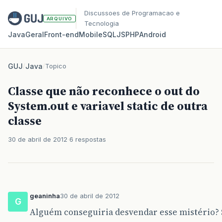
Discussoes de Programacao e
ARQUIVO
Tecnologia
Java
Geral
Front‑end
Mobile
SQL
JS
PHP
Android
GUJ
/
Java
/
Topico
Classe que não reconhece o out do
System.out e variavel static de outra
classe
30 de abril de 2012
6 respostas
geaninha
30 de abril de 2012
G
Alguém conseguiria desvendar esse mistério? 