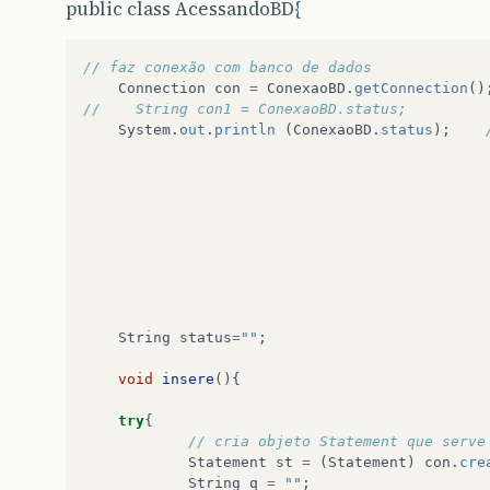
public class AcessandoBD{
// faz conexão com banco de dados
Connection
con
=
ConexaoBD
.
getConnection
()
//    String con1 = ConexaoBD.status;
System
.
out
.
println
(
ConexaoBD
.
status
);
String
status
=
""
;
void
insere
(){
try
{
// cria objeto Statement que serve
Statement
st
=
(
Statement
)
con
.
cre
String
q
=
""
;