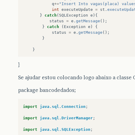
q
+=
"Insert Into vagas(placa) value
int
executeUpdate
=
st
.
executeUpda
}
catch
(
SQLException
e
){
status
=
e
.
getMessage
();
}
catch
(
Exception
e
)
{
status
=
e
.
getMessage
();
}
}
}
Se ajudar estou colocando logo abaixo a classe
package bancodedados;
import
java.sql.Connection
;
import
java.sql.DriverManager
;
import
java.sql.SQLException
;