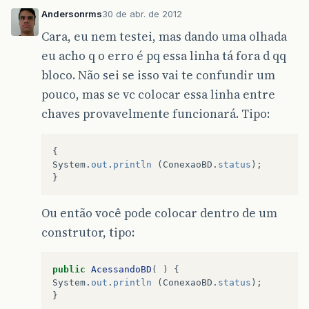
Andersonrms
30 de abr. de 2012
Cara, eu nem testei, mas dando uma olhada
eu acho q o erro é pq essa linha tá fora d qq
bloco. Não sei se isso vai te confundir um
pouco, mas se vc colocar essa linha entre
chaves provavelmente funcionará. Tipo:
{
System
.
out
.
println
(
ConexaoBD
.
status
);
}
Ou então você pode colocar dentro de um
construtor, tipo:
public
AcessandoBD
(
)
{
System
.
out
.
println
(
ConexaoBD
.
status
);
}