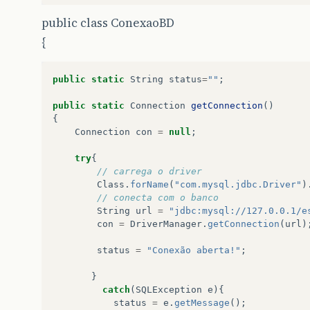
public class ConexaoBD
{
public
static
String
status
=
""
;
public
static
Connection
getConnection
()
{
Connection
con
=
null
;
try
{
// carrega o driver
Class
.
forName
(
"com.mysql.jdbc.Driver"
)
// conecta com o banco
String
url
=
"jdbc:mysql://127.0.0.1/e
con
=
DriverManager
.
getConnection
(
url
)
status
=
"Conexão aberta!"
;
}
catch
(
SQLException
e
){
status
=
e
.
getMessage
();