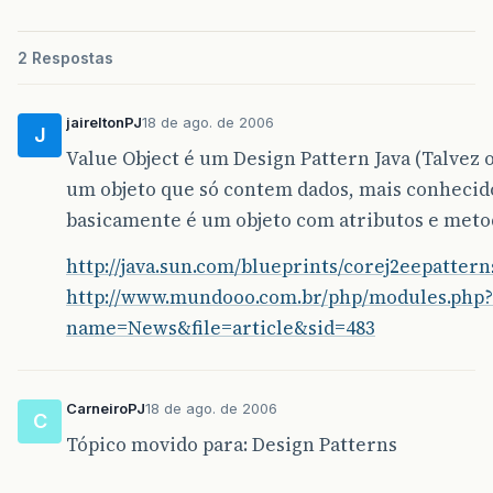
2 Respostas
jaireltonPJ
18 de ago. de 2006
J
Value Object é um Design Pattern Java (Talvez 
um objeto que só contem dados, mais conhecido
basicamente é um objeto com atributos e metod
http://java.sun.com/blueprints/corej2eepatter
http://www.mundooo.com.br/php/modules.php?
name=News&file=article&sid=483
CarneiroPJ
18 de ago. de 2006
C
Tópico movido para: Design Patterns