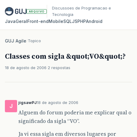
Discussoes de Programacao e
ARQUIVO
Tecnologia
Java
Geral
Front‑end
Mobile
SQL
JS
PHP
Android
GUJ
/
Agile
/
Topico
Classes com sigla &quot;VO&quot;?
18 de agosto de 2006
2 respostas
jigsawPJ
18 de agosto de 2006
J
Alguem do forum poderia me explicar qual o
significado da sigla “VO”.
Ja vi essa sigla em diversos lugares por