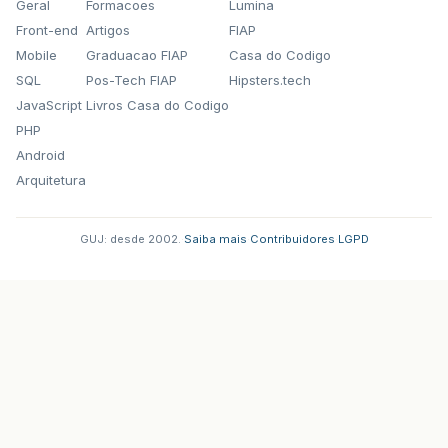
Geral
Formacoes
Lumina
Front-end
Artigos
FIAP
Mobile
Graduacao FIAP
Casa do Codigo
SQL
Pos-Tech FIAP
Hipsters.tech
JavaScript
Livros Casa do Codigo
PHP
Android
Arquitetura
GUJ: desde 2002.
·
Saiba mais
·
Contribuidores
·
LGPD