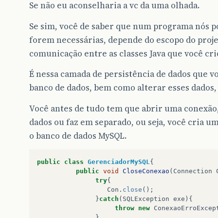
Se não eu aconselharia a vc da uma olhada.
Se sim, você de saber que num programa nós 
forem necessárias, depende do escopo do proje
comunicação entre as classes Java que você cri
É nessa camada de persistência de dados que vo
banco de dados, bem como alterar esses dados, 
Você antes de tudo tem que abrir uma conexão, 
dados ou faz em separado, ou seja, você cria u
o banco de dados MySQL.
public
class
GerenciadorMySQL
{
public
void
CloseConexao
(
Connection
try
{
Con
.
close
();
}
catch
(
SQLException
exe
){
throw
new
ConexaoErroExcep
}