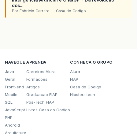
dos...
Por Fabricio Carraro — Casa do Codigo
NAVEGUE
APRENDA
CONHECA O GRUPO
Java
Carreiras Alura
Alura
Geral
Formacoes
FIAP
Front-end
Artigos
Casa do Codigo
Mobile
Graduacao FIAP
Hipsters.tech
SQL
Pos-Tech FIAP
JavaScript
Livros Casa do Codigo
PHP
Android
Arquitetura