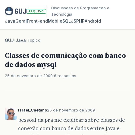
Discussoes de Programacao e
ARQUIVO
Tecnologia
Java
Geral
Front‑end
Mobile
SQL
JS
PHP
Android
GUJ
/
Java
/
Topico
Classes de comunicação com banco
de dados mysql
25 de novembro de 2009
6 respostas
Israel_Caetano
25 de novembro de 2009
pessoal da pra me explicar sobre classes de
conexão com banco de dados entre Java e