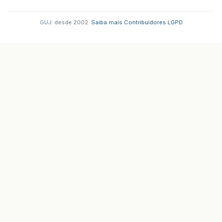
GUJ: desde 2002.
·
Saiba mais
·
Contribuidores
·
LGPD