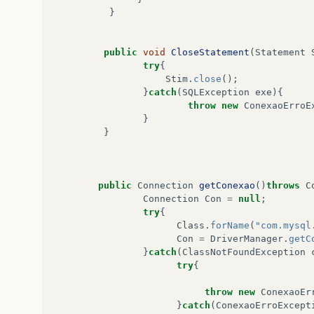
}
public
void
CloseStatement
(
Statement
try
{
Stim
.
close
();
}
catch
(
SQLException
exe
){
throw
new
ConexaoErroE
}
}
public
Connection
getConexao
()
throws
C
Connection
Con
=
null
;
try
{
Class
.
forName
(
"com.mysql
Con
=
DriverManager
.
getC
}
catch
(
ClassNotFoundException
try
{
throw
new
ConexaoEr
}
catch
(
ConexaoErroExcept