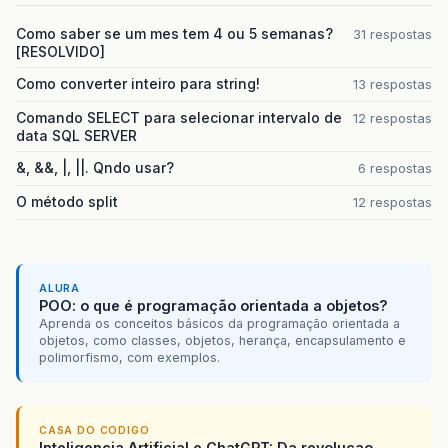
Como saber se um mes tem 4 ou 5 semanas?
31 respostas
[RESOLVIDO]
Como converter inteiro para string!
13 respostas
Comando SELECT para selecionar intervalo de
12 respostas
data SQL SERVER
&, &&, |, ||. Qndo usar?
6 respostas
O método split
12 respostas
ALURA
POO: o que é programação orientada a objetos?
Aprenda os conceitos básicos da programação orientada a
objetos, como classes, objetos, herança, encapsulamento e
polimorfismo, com exemplos.
CASA DO CODIGO
Inteligencia Artificial e ChatGPT: Da revolucao