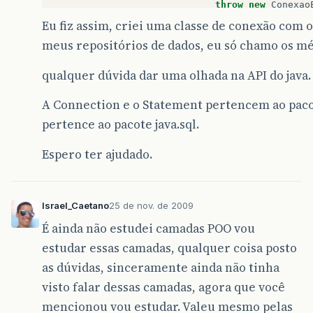
throw
new
Conexao
}
Eu fiz assim, criei uma classe de conexão com 
}
catch
(
SQLException
exe
){
meus repositórios de dados, eu só chamo os mét
throw
new
ConexaoErroExc
}
}
qualquer dúvida dar uma olhada na API do java.
}
A Connection e o Statement pertencem ao paco
pertence ao pacote java.sql.
Espero ter ajudado.
Israel_Caetano
25 de nov. de 2009
É ainda não estudei camadas POO vou
estudar essas camadas, qualquer coisa posto
as dúvidas, sinceramente ainda não tinha
visto falar dessas camadas, agora que você
mencionou vou estudar. Valeu mesmo pelas