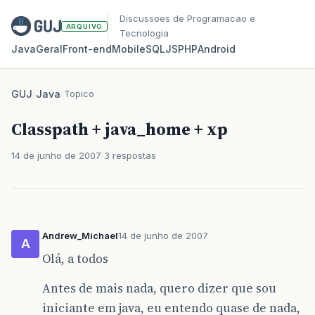
Discussoes de Programacao e
ARQUIVO
Tecnologia
Java
Geral
Front‑end
Mobile
SQL
JS
PHP
Android
GUJ
/
Java
/
Topico
Classpath + java_home + xp
14 de junho de 2007
3 respostas
Andrew_Michael
14 de junho de 2007
A
Olá, a todos
Antes de mais nada, quero dizer que sou
iniciante em java, eu entendo quase de nada,