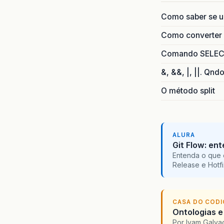
Como saber se 
Como converter i
Comando SELECT 
&, &&, |, ||. Qnd
O método split
ALURA
Git Flow: en
Entenda o que 
Release e Hotf
CASA DO COD
Ontologias e
Por Ivam Galva