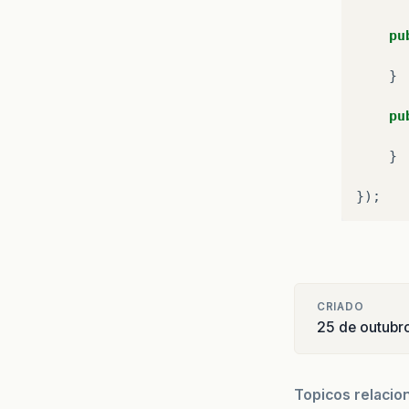
pu
}
pu
}
});
CRIADO
25 de outubr
Topicos relacio