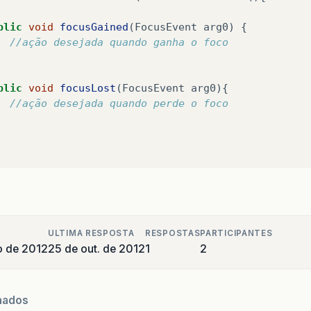
blic
void
focusGained
(
FocusEvent
arg0
)
{
//ação desejada quando ganha o foco  
blic
void
focusLost
(
FocusEvent
arg0
){
//ação desejada quando perde o foco  
ULTIMA RESPOSTA
RESPOSTAS
PARTICIPANTES
o de 2012
25 de out. de 2012
1
2
nados