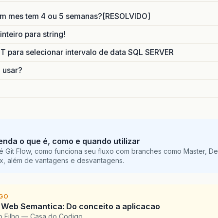
um mes tem 4 ou 5 semanas?[RESOLVIDO]
nteiro para string!
para selecionar intervalo de data SQL SERVER
o usar?
tenda o que é, como e quando utilizar
é Git Flow, como funciona seu fluxo com branches como Master, De
ix, além de vantagens e desvantagens.
IGO
 Web Semantica: Do conceito a aplicacao
o Filho — Casa do Codigo