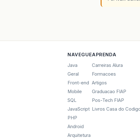
NAVEGUE
APRENDA
Java
Carreiras Alura
Geral
Formacoes
Front-end
Artigos
Mobile
Graduacao FIAP
SQL
Pos-Tech FIAP
JavaScript
Livros Casa do Codig
PHP
Android
Arquitetura