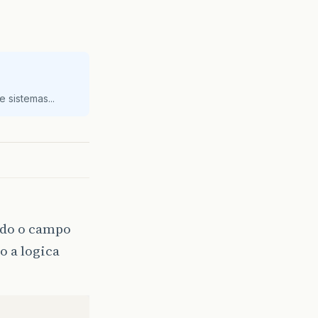
 sistemas...
ndo o campo
o a logica