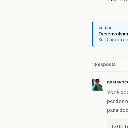
ALURA
Desenvolvim
Sua Carreira e
1 Resposta
gustavoc
Você po
perder o
para de
txtDtI