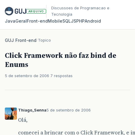
Discussoes de Programacao e
ARQUIVO
Tecnologia
Java
Geral
Front‑end
Mobile
SQL
JS
PHP
Android
GUJ
/
Front-end
/
Topico
Click Framework não faz bind de
Enums
5 de setembro de 2006
7 respostas
Thiago_Senna
5 de setembro de 2006
Olá,
comecei a brincar com o Click Framework, e in