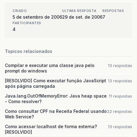
CRIADO
ULTIMA RESPOSTA
RESPOSTAS
5 de setembro de 2006
29 de set. de 2006
7
PARTICIPANTES
4
Topicos relacionados
Compilar e executar uma classe java pelo
13 respostas
prompt do windows
[RESOLVIDO] Como executar função JavaScript
13 respostas
após página carregada
Java.lang.OutOfMemoryError: Java heap space
11 respostas
- Como resolver?
Como consultar CPF na Receita Federal usando
22 respostas
Web Service?
Como acessar localhost de forma externa?
13 respostas
[RESOLVIDO]