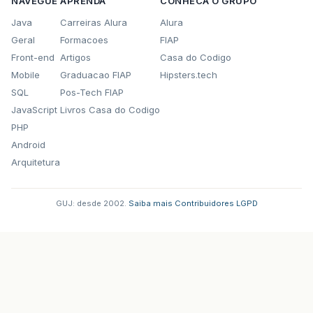
NAVEGUE
APRENDA
CONHECA O GRUPO
Java
Carreiras Alura
Alura
Geral
Formacoes
FIAP
Front-end
Artigos
Casa do Codigo
Mobile
Graduacao FIAP
Hipsters.tech
SQL
Pos-Tech FIAP
JavaScript
Livros Casa do Codigo
PHP
Android
Arquitetura
GUJ: desde 2002.
·
Saiba mais
·
Contribuidores
·
LGPD