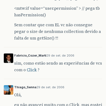
<mtw:if value=“user.permission” > // pega tb
hasPermission()
Sem contar que com EL vc não consegue
pegar o size de nenhuma collection devido a
falta de um getSize() !!!
Fabricio_Cozer_Marti
29 de set. de 2006
sim, como estão sendo as experiências de vcs
com o
Click
?
Thiago_Senna
29 de set. de 2006
Olá,
eu não avancei muito com o Click, mas gostei