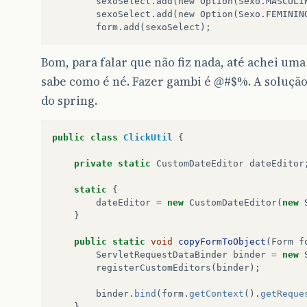
		sexoSelect.add(new Option(Sexo.MASCULINO, "Masculino"));

		sexoSelect.add(new Option(Sexo.FEMININO, "Feminino"));

Bom, para falar que não fiz nada, até achei uma
sabe como é né. Fazer gambi é @#$%. A solução
do spring.
public
class
ClickUtil
{
private
static
CustomDateEditor
dateEditor
static
{
dateEditor
=
new
CustomDateEditor
(
new
}
public
static
void
copyFormToObject
(
Form
f
ServletRequestDataBinder
binder
=
new
registerCustomEditors
(
binder
);
binder
.
bind
(
form
.
getContext
().
getReque
}