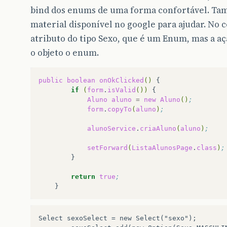
bind dos enums de uma forma confortável. Ta
material disponível no google para ajudar. No 
atributo do tipo Sexo, que é um Enum, mas a a
o objeto o enum.
public
boolean
onOkClicked
()
if
(
form
.
isValid
())
Aluno
aluno
=
new
Aluno
()
;
form
.
copyTo
(
aluno
)
;
alunoService
.
criaAluno
(
aluno
)
;
setForward
(
ListaAlunosPage
.
class
)
;
return
true
;
Select sexoSelect = new Select("sexo");
