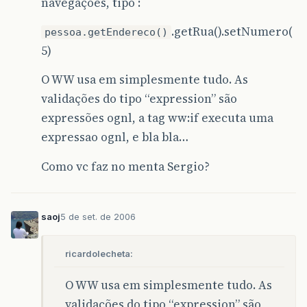
navegações, tipo :
.getRua().setNumero(
pessoa.getEndereco()
5)
O WW usa em simplesmente tudo. As
validações do tipo “expression” são
expressões ognl, a tag ww:if executa uma
expressao ognl, e bla bla…
Como vc faz no menta Sergio?
saoj
5 de set. de 2006
ricardolecheta:
O WW usa em simplesmente tudo. As
validações do tipo “expression” são