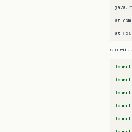
java.r
at com
at Hel
o meu có
import
import
import
import
import
import