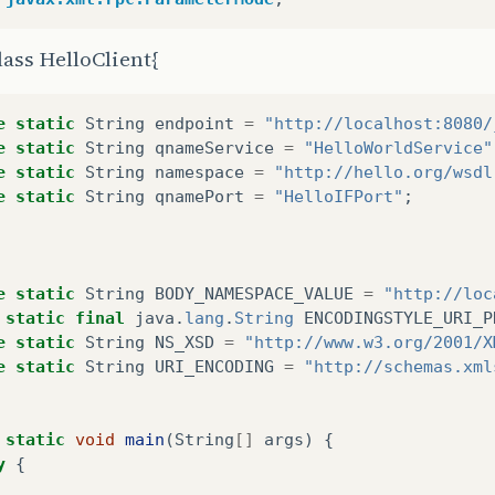
lass HelloClient{
e
static
String
endpoint
=
"http://localhost:8080/
e
static
String
qnameService
=
"HelloWorldService"
e
static
String
namespace
=
"http://hello.org/wsdl
e
static
String
qnamePort
=
"HelloIFPort"
;
e
static
String
BODY_NAMESPACE_VALUE
=
"http://loc
static
final
java
.
lang
.
String
ENCODINGSTYLE_URI_P
e
static
String
NS_XSD
=
"http://www.w3.org/2001/X
e
static
String
URI_ENCODING
=
"http://schemas.xml
static
void
main
(
String
[]
args
)
{
y
{