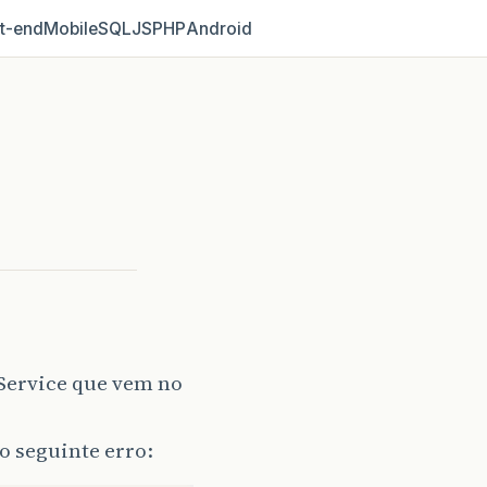
t‑end
Mobile
SQL
JS
PHP
Android
Service que vem no
o seguinte erro: