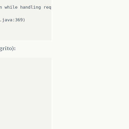
n while handling request: deserialization error: u
.java:369)
grito):