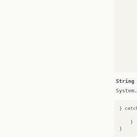
String
System
} catc
		ex.printStackTrac
	}
