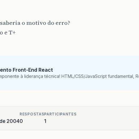
String
[]
params
=
new
String
[
2
]
;
params
[
0
]
=
"Vinicius"
;
saberia o motivo do erro?
params
[
1
]
=
"blz"
;
o e T+
ento Front-End React
mponente à liderança técnica! HTML/CSS/JavaScript fundamental, 
RESPOSTAS
PARTICIPANTES
 de 2004
0
1