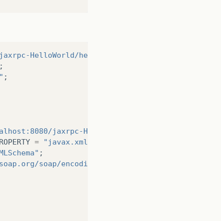
jaxrpc-HelloWorld/hello"
;
;
"
;
alhost:8080/jaxrpc-HelloWorld/hello?WSDL"
;
ROPERTY
=
"javax.xml.rpc.encodingstyle.namespace.u
MLSchema"
;
soap.org/soap/encoding/"
;