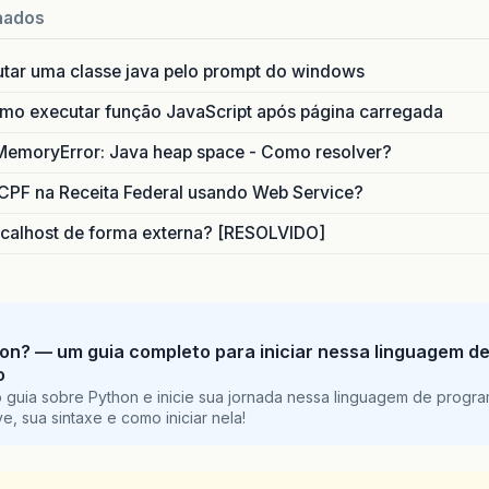
nados
utar uma classe java pelo prompt do windows
o executar função JavaScript após página carregada
MemoryError: Java heap space - Como resolver?
CPF na Receita Federal usando Web Service?
calhost de forma externa? [RESOLVIDO]
on? — um guia completo para iniciar nessa linguagem d
o
 guia sobre Python e inicie sua jornada nessa linguagem de progr
e, sua sintaxe e como iniciar nela!