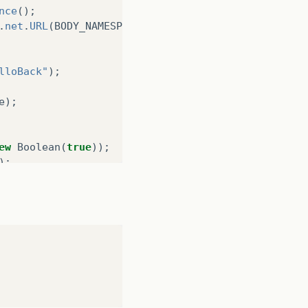
nce
();
.
net
.
URL
(
BODY_NAMESPACE_VALUE
),
new
QName
(
namespace
lloBack"
);
e
);
ew
Boolean
(
true
));
);
_ENCODING
);
ing_1"
);
ALUE
,
"sayHelloBack"
));
G,ParameterMode.IN);
G,ParameterMode.IN);