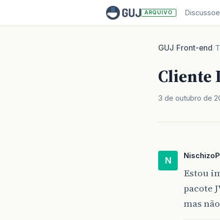
Discussoe
ARQUIVO
GUJ
Front-end
/
/
T
Cliente 
3 de outubro de 
NischizoP
N
Estou i
pacote J
mas não 