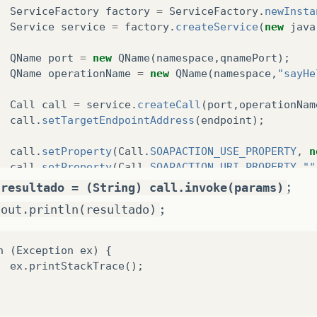
ServiceFactory
factory
=
ServiceFactory
.
newInsta
Service
service
=
factory
.
createService
(
new
java
QName
port
=
new
QName
(
namespace
,
qnamePort
);
QName
operationName
=
new
QName
(
namespace
,
"sayHe
Call
call
=
service
.
createCall
(
port
,
operationNam
call
.
setTargetEndpointAddress
(
endpoint
);
call
.
setProperty
(
Call
.
SOAPACTION_USE_PROPERTY
,
n
call
.
setProperty
(
Call
.
SOAPACTION_URI_PROPERTY
,
""
call
.
setProperty
(
ENCODINGSTYLE_URI_PROPERTY
,
URI
;
 resultado = (String)
call.invoke(params)
;
.out.println(resultado)
QName
QNAME_TYPE_STRING
=
new
QName
(
NS_XSD
,
"Str
//call.setReturnType(QNAME_TYPE_STRING);
h (Exception ex) {

call
.
setOperationName
(
new
QName
(
BODY_NAMESPACE_V
e();

//call.addParameter("String_1", QNAME_TYPE_STRIN
//call.addParameter("String_2", QNAME_TYPE_STRIN