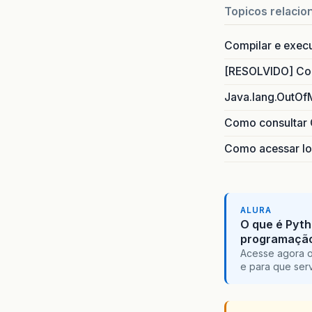
Topicos relacio
Compilar e exec
[RESOLVIDO] Com
Java.lang.OutOf
Como consultar 
Como acessar lo
ALURA
O que é Pyth
programaçã
Acesse agora o
e para que serv