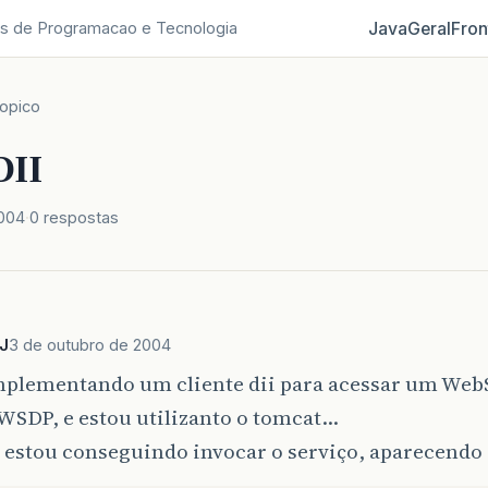
Java
Geral
Fron
s de Programacao e Tecnologia
opico
DII
2004
0 respostas
J
3 de outubro de 2004
mplementando um cliente dii para acessar um Web
WSDP, e estou utilizanto o tomcat…
estou conseguindo invocar o serviço, aparecendo 