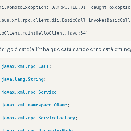
mi.RemoteException: JAXRPC.TIE.01: caught exceptio
.sun.xml.rpc.client.dii.BasicCall.invoke(BasicCall
loClient.main(HelloClient.java:54)
digo é este(a linha que está dando erro está em ne
javax.xml.rpc.Call
;
java.lang.String
;
javax.xml.rpc.Service
;
javax.xml.namespace.QName
;
javax.xml.rpc.ServiceFactory
;
javax.xml.rpc.ParameterMode
;