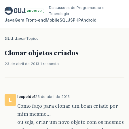
Discussoes de Programacao e
ARQUIVO
Tecnologia
Java
Geral
Front‑end
Mobile
SQL
JS
PHP
Android
GUJ
/
Java
/
Topico
Clonar objetos criados
23 de abril de 2013
1 resposta
leopoldof
23 de abril de 2013
L
Como faço para clonar um bean criado por
mim mesmo…
ou seja, criar um novo objeto com os mesmos