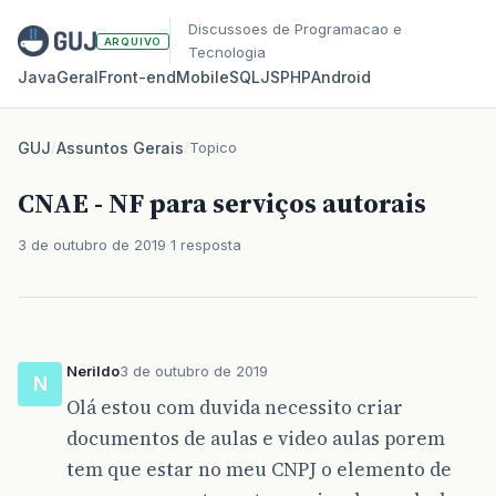
Discussoes de Programacao e
ARQUIVO
Tecnologia
Java
Geral
Front‑end
Mobile
SQL
JS
PHP
Android
GUJ
/
Assuntos Gerais
/
Topico
CNAE - NF para serviços autorais
3 de outubro de 2019
1 resposta
Nerildo
3 de outubro de 2019
N
Olá estou com duvida necessito criar
documentos de aulas e video aulas porem
tem que estar no meu CNPJ o elemento de