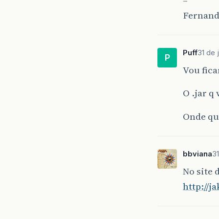
–
Fernand
Puff
31 de 
P
Vou fica
O .jar q 
Onde que
bbviana
31
No site 
http://j