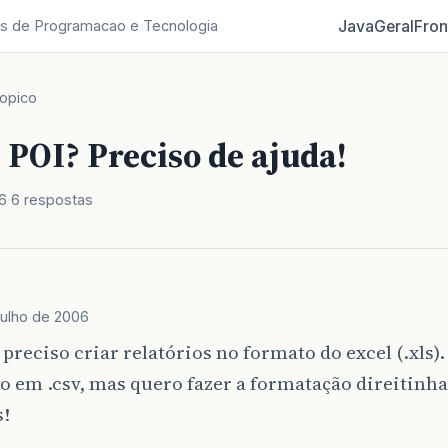
Java
Geral
Fron
s de Programacao e Tecnologia
opico
 POI? Preciso de ajuda!
6
6 respostas
julho de 2006
 preciso criar relatórios no formato do excel (.xls).
ço em .csv, mas quero fazer a formatação direitinh
s!