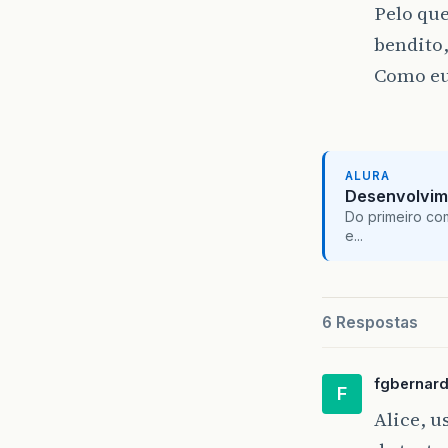
Pelo qu
bendito,
Como eu 
ALURA
Desenvolvim
Do primeiro co
e...
6 Respostas
fgbernard
F
Alice, u