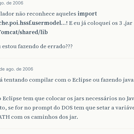
go. de 2006
lador não reconhece aqueles
import
che.poi.hssf.usermodel…
! E eu já coloquei os 3 .ja
omcat/shared/lib
 estou fazendo de errado???
 de ago. de 2006
á tentando compilar com o Eclipse ou fazendo jav
o Eclipse tem que colocar os jars necessários no Ja
to, se for no prompt do DOS tem que setar a variáv
TH com os caminhos dos jar.