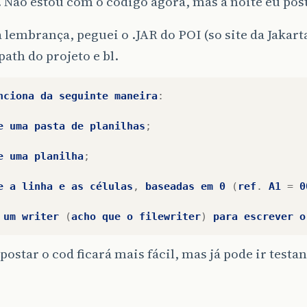
. Não estou com o código agora, mas a noite eu pos
 lembrança, peguei o .JAR do POI (so site da Jakart
path do projeto e bl.
nciona
da
seguinte
maneira
:
e
uma
pasta
de
planilhas
;
e
uma
planilha
;
e
a
linha
e
as
células
,
baseadas
em
0
(
ref
.
A1
=
0
um
writer
(
acho
que
o
filewriter
)
para
escrever
o
ostar o cod ficará mais fácil, mas já pode ir testa