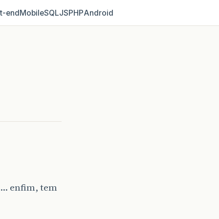
t‑end
Mobile
SQL
JS
PHP
Android
a… enfim, tem