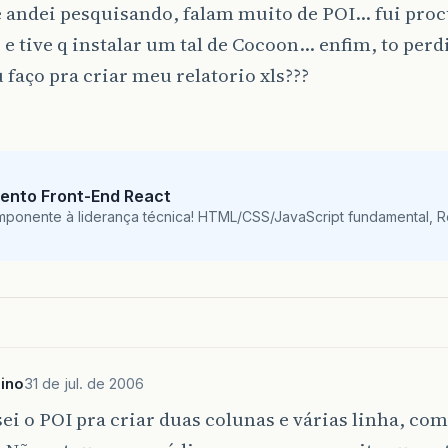
e andei pesquisando, falam muito de POI… fui proc
 e tive q instalar um tal de Cocoon… enfim, to perd
faço pra criar meu relatorio xls???
ento Front-End React
mponente à liderança técnica! HTML/CSS/JavaScript fundamental, 
ino
31 de jul. de 2006
sei o POI pra criar duas colunas e várias linha, co