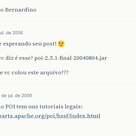
o Bernardino
jul. de 2006
r esperando seu post!
vc diz é esse? poi-2.5.1-final-20040804.jar
 vc colou este arquivo???
 de jul. de 2006
do POI tem uns tutoriais legais:
akarta.apache.org/poi/hssf/index.html