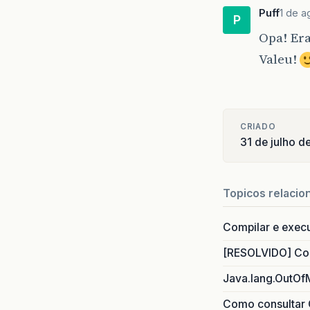
Puff
1 de a
P
Opa! Era
Valeu!
CRIADO
31 de julho 
Topicos relacio
Compilar e exec
[RESOLVIDO] Com
Java.lang.OutOf
Como consultar 