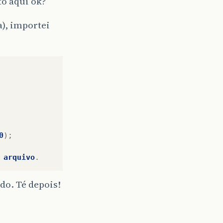
to aqui ok?
a), importei
0
);
arquivo
.
ndo. Té depois!