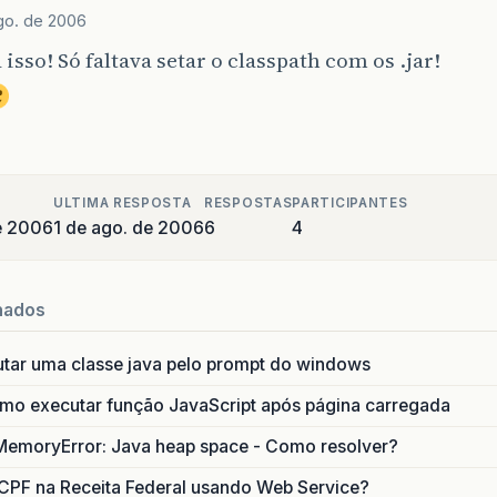
go. de 2006
 isso! Só faltava setar o classpath com os .jar!
ULTIMA RESPOSTA
RESPOSTAS
PARTICIPANTES
de 2006
1 de ago. de 2006
6
4
nados
utar uma classe java pelo prompt do windows
o executar função JavaScript após página carregada
MemoryError: Java heap space - Como resolver?
CPF na Receita Federal usando Web Service?