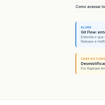
Como acessar lo
ALURA
Git Flow: en
Entenda o que 
Release e Hotf
CASA DO COD
Desmistifica
Por Raphael A