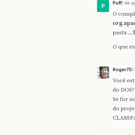
Puff
1 de a
P
O compi
org.apa
pasta
…T
O que eu
Roger75
1
Você est
do DOS?
Se for n
do proje
CLASSPA