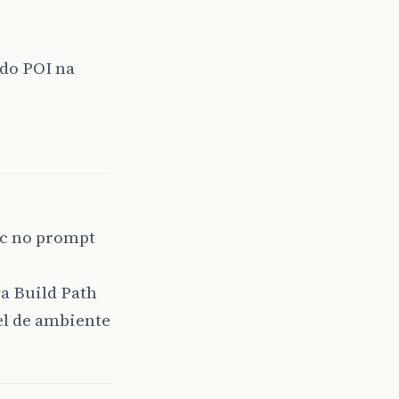
r do POI na
ac no prompt
va Build Path
el de ambiente