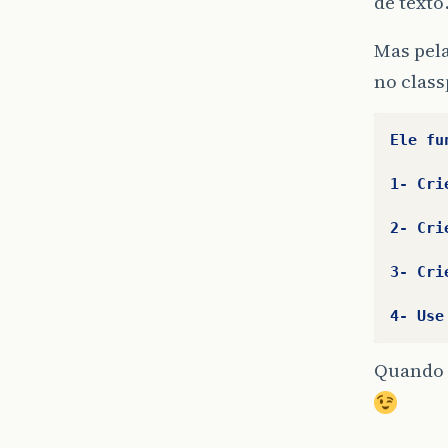
de texto
Mas pela
no class
Ele
fu
1-
Cri
2-
Cri
3-
Cri
4-
Use
Quando p