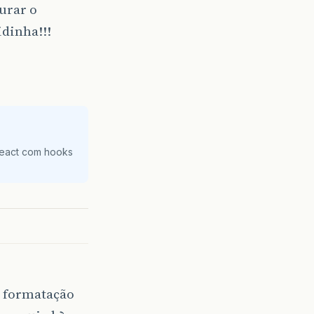
urar o
idinha!!!
React com hooks
m formatação