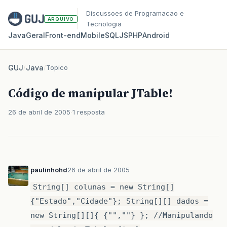
Discussoes de Programacao e
ARQUIVO
Tecnologia
Java
Geral
Front‑end
Mobile
SQL
JS
PHP
Android
GUJ
/
Java
/
Topico
Código de manipular JTable!
26 de abril de 2005
1 resposta
paulinhohd
26 de abril de 2005
String[] colunas = new String[]
{"Estado","Cidade"}; String[][] dados =
new String[][]{ {"",""} }; //Manipulando