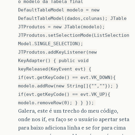
o modelo da Tabela final
DefaultTableModel modelo = new
DefaultTableModel(dados,colunas); JTable
JTProdutos = new JTable(modelo);
JTProdutos.setSelectionMode(ListSelection
Model.SINGLE_SELECTION);
JTProdutos.addKeyListener(new
KeyAdapter() { public void
keyReleased(KeyEvent evt) {
if(evt.getKeyCode() == evt.VK_DOWN){
modelo.addRow(new String[]{"",""}); }
if(evt.getKeyCode() == evt.VK_UP){
modelo.removeRow(0); } } });
Galera, este é um trecho do meu código,
onde nos if, eu faço se o usuário apertar seta
para baixo adiciona linha e se for para cima