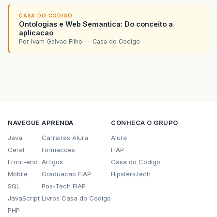
CASA DO CODIGO
Ontologias e Web Semantica: Do conceito a
aplicacao
Por Ivam Galvao Filho — Casa do Codigo
NAVEGUE
APRENDA
CONHECA O GRUPO
Java
Carreiras Alura
Alura
Geral
Formacoes
FIAP
Front-end
Artigos
Casa do Codigo
Mobile
Graduacao FIAP
Hipsters.tech
SQL
Pos-Tech FIAP
JavaScript
Livros Casa do Codigo
PHP