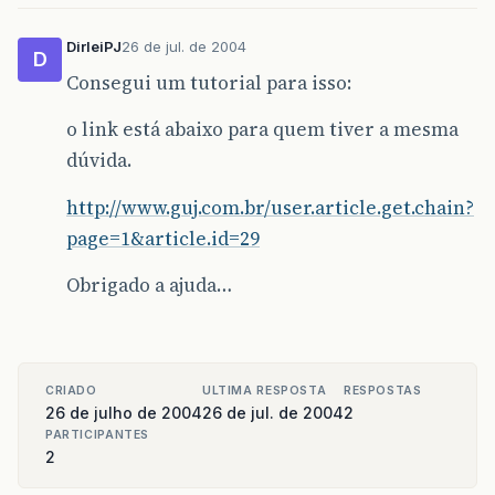
DirleiPJ
26 de jul. de 2004
D
Consegui um tutorial para isso:
o link está abaixo para quem tiver a mesma
dúvida.
http://www.guj.com.br/user.article.get.chain?
page=1&article.id=29
Obrigado a ajuda…
CRIADO
ULTIMA RESPOSTA
RESPOSTAS
26 de julho de 2004
26 de jul. de 2004
2
PARTICIPANTES
2