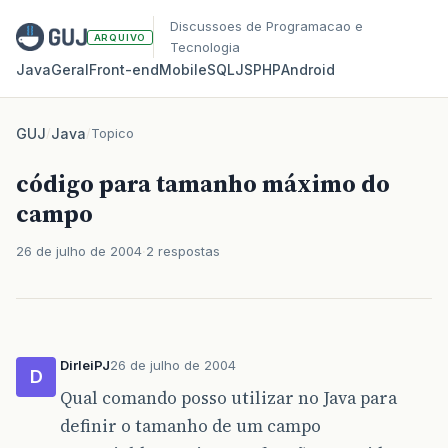
Discussoes de Programacao e
ARQUIVO
Tecnologia
Java
Geral
Front‑end
Mobile
SQL
JS
PHP
Android
GUJ
/
Java
/
Topico
código para tamanho máximo do
campo
26 de julho de 2004
2 respostas
DirleiPJ
26 de julho de 2004
D
Qual comando posso utilizar no Java para
definir o tamanho de um campo