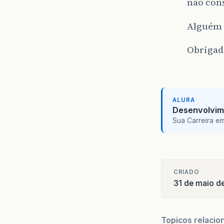
não cons
Alguém 
Obrigad
ALURA
Desenvolvim
Sua Carreira e
CRIADO
31 de maio d
Topicos relacio