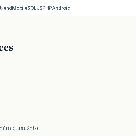
t‑end
Mobile
SQL
JS
PHP
Android
ces
orém o usuário