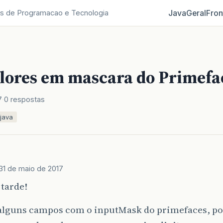
Java
Geral
Fron
s de Programacao e Tecnologia
alores em mascara do Primefa
7
0 respostas
java
31 de maio de 2017
 tarde!
alguns campos com o inputMask do primefaces, p