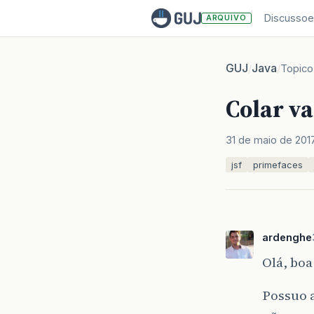
Discussoe
ARQUIVO
GUJ
Java
/
/
Topico
Colar v
31 de maio de 201
jsf
primefaces
ardenghe
Olá, boa
Possuo 