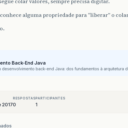
egue colar valores, sempre precisa digitar.
conhece alguma propriedade para “liberar” o cola
o.
ento Back-End Java
m desenvolvimento back-end Java: dos fundamentos à arquitetura de
RESPOSTAS
PARTICIPANTES
e 2017
0
1
nados