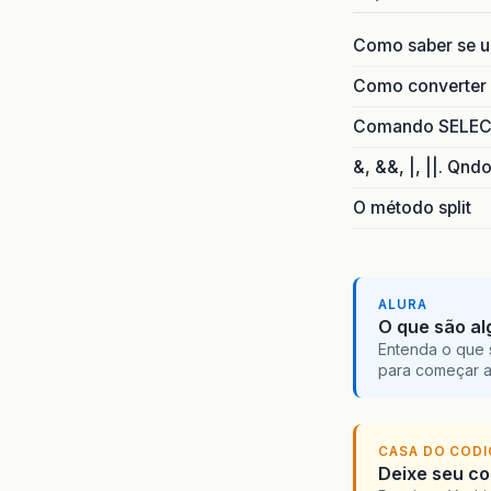
Como saber se 
Como converter i
Comando SELECT 
&, &&, |, ||. Qnd
O método split
ALURA
O que são al
Entenda o que 
para começar 
CASA DO COD
Deixe seu cod