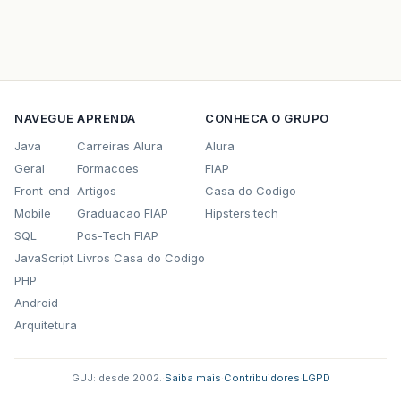
NAVEGUE
APRENDA
CONHECA O GRUPO
Java
Carreiras Alura
Alura
Geral
Formacoes
FIAP
Front-end
Artigos
Casa do Codigo
Mobile
Graduacao FIAP
Hipsters.tech
SQL
Pos-Tech FIAP
JavaScript
Livros Casa do Codigo
PHP
Android
Arquitetura
GUJ: desde 2002.
·
Saiba mais
·
Contribuidores
·
LGPD