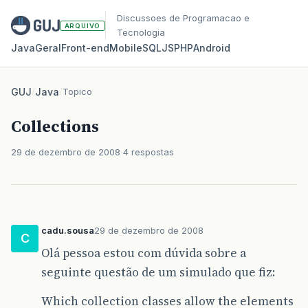
Discussoes de Programacao e
ARQUIVO
Tecnologia
Java
Geral
Front‑end
Mobile
SQL
JS
PHP
Android
GUJ
/
Java
/
Topico
Collections
29 de dezembro de 2008
4 respostas
cadu.sousa
29 de dezembro de 2008
C
Olá pessoa estou com dúvida sobre a
seguinte questão de um simulado que fiz:
Which collection classes allow the elements