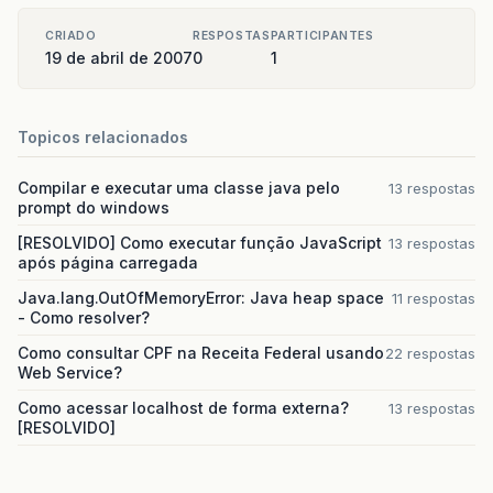
CRIADO
RESPOSTAS
PARTICIPANTES
19 de abril de 2007
0
1
Topicos relacionados
Compilar e executar uma classe java pelo
13 respostas
prompt do windows
[RESOLVIDO] Como executar função JavaScript
13 respostas
após página carregada
Java.lang.OutOfMemoryError: Java heap space
11 respostas
- Como resolver?
Como consultar CPF na Receita Federal usando
22 respostas
Web Service?
Como acessar localhost de forma externa?
13 respostas
[RESOLVIDO]