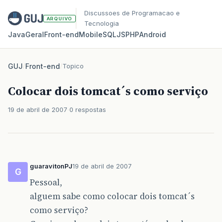
Discussoes de Programacao e
ARQUIVO
Tecnologia
Java
Geral
Front‑end
Mobile
SQL
JS
PHP
Android
GUJ
/
Front-end
/
Topico
Colocar dois tomcat´s como serviço
19 de abril de 2007
0 respostas
guaravitonPJ
19 de abril de 2007
G
Pessoal,
alguem sabe como colocar dois tomcat´s
como serviço?