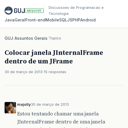
Discussoes de Programacao e
ARQUIVO
Tecnologia
Java
Geral
Front‑end
Mobile
SQL
JS
PHP
Android
GUJ
/
Assuntos Gerais
/
Topico
Colocar janela JInternalFrame
dentro de um JFrame
30 de março de 2013
15 respostas
majully
30 de março de 2013
Estou tentando chamar uma janela
JInternalFrame dentro de uma janela