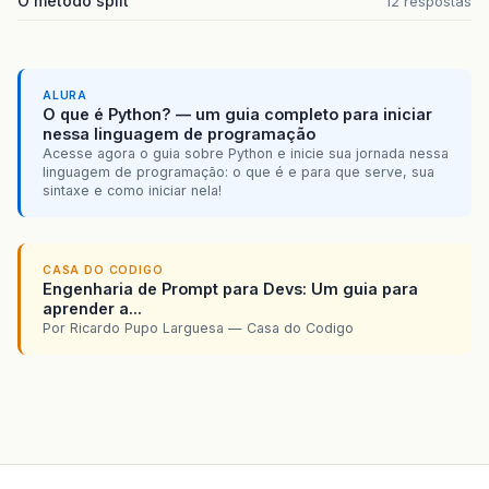
O método split
12 respostas
public
static
void
main
(
String
args
[]
)
{
Main
window
=
new
Main
(
"Frame com pain
window
.
launchFrame
();
}
ALURA
}
O que é Python? — um guia completo para iniciar
nessa linguagem de programação
Acesse agora o guia sobre Python e inicie sua jornada nessa
linguagem de programação: o que é e para que serve, sua
sintaxe e como iniciar nela!
CASA DO CODIGO
Engenharia de Prompt para Devs: Um guia para
aprender a...
Por Ricardo Pupo Larguesa — Casa do Codigo