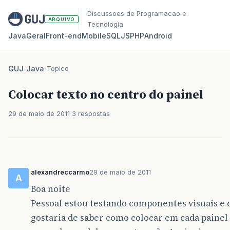
Discussoes de Programacao e
ARQUIVO
Tecnologia
Java
Geral
Front‑end
Mobile
SQL
JS
PHP
Android
GUJ
/
Java
/
Topico
Colocar texto no centro do painel
29 de maio de 2011
3 respostas
alexandreccarmo
29 de maio de 2011
A
Boa noite
Pessoal estou testando componentes visuais e c
gostaria de saber como colocar em cada painel