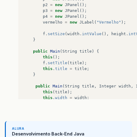
p2
=
new
JPanel
();
p3
=
new
JPanel
();
p4
=
new
JPanel
();
vermelho
=
new
JLabel
(
"Vermelho"
);
f
.
setSize
(
width
.
intValue
(),
height
.
int
}
public
Main
(
String
title
)
{
this
();
f
.
setTitle
(
title
);
this
.
title
=
title
;
}
public
Main
(
String
title
,
Integer
width
,
this
(
title
);
this
.
width
=
width
;
this
.
height
=
height
;
}
public
void
launchFrame
()
{
ALURA
f
.
setLayout
(
null
);
//override default l
Desenvolvimento Back-End Java