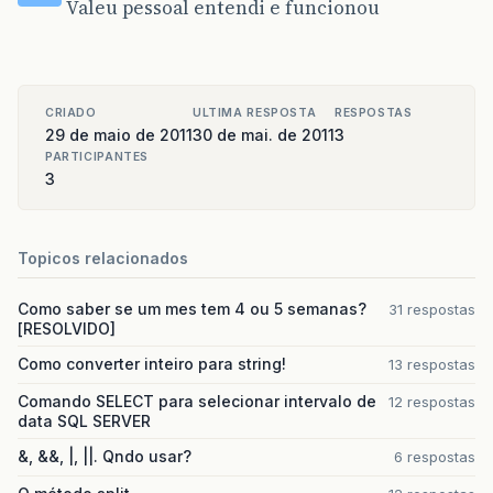
Valeu pessoal entendi e funcionou
p4
.
setBackground
(
Color
.
yellow
);
f
.
setBackground
(
Color
.
white
);
p
.
setSize
(
width
.
intValue
()
/
2
,
height
p2
.
setSize
(
width
.
intValue
()
/
2
,
heigh
p3
.
setSize
(
width
.
intValue
()
/
2
,
heigh
CRIADO
ULTIMA RESPOSTA
RESPOSTAS
p4
.
setSize
(
width
.
intValue
()
/
2
,
heigh
29 de maio de 2011
30 de mai. de 2011
3
//posiciona  
PARTICIPANTES
p
.
setLocation
(
0
,
0
);
3
p2
.
setLocation
(
0
,
height
/
2
);
p3
.
setLocation
(
width
/
2
,
0
);
p4
.
setLocation
(
width
/
2
,
height
/
2
);
vermelho
.
setBackground
(
Color
.
WHITE
);
Topicos relacionados
vermelho
.
setLocation
(
60
,
60
);
// p.setSize(100, 100);  
Como saber se um mes tem 4 ou 5 semanas?
31 respostas
f
.
add
(
p
);
[RESOLVIDO]
f
.
add
(
p2
);
f
.
add
(
p3
);
Como converter inteiro para string!
13 respostas
f
.
add
(
p4
);
Comando SELECT para selecionar intervalo de
12 respostas
p
.
setLayout
(
new
GridBagLayout
());
data SQL SERVER
p
.
add
(
vermelho
);
//vc tinha que add o l
f
.
setVisible
(
true
);
&, &&, |, ||. Qndo usar?
6 respostas
}