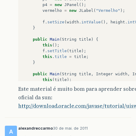
p4
=
new
JPanel
();
vermelho
=
new
JLabel
(
"Vermelho"
);
f
.
setSize
(
width
.
intValue
(),
height
.
int
}
public
Main
(
String
title
)
{
this
();
f
.
setTitle
(
title
);
this
.
title
=
title
;
}
public
Main
(
String
title
,
Integer
width
,
I
this
(
title
);
this
.
width
=
width
;
Este material é muito bom para aprender sobr
this
.
height
=
height
;
oficial da sun:
}
http://download.oracle.com/javase/tutorial/ui
public
void
launchFrame
()
{
f
.
setLayout
(
null
);
//override default 
p
.
setBackground
(
Color
.
blue
);
p2
.
setBackground
(
Color
.
green
);
alexandreccarmo
30 de mai. de 2011
A
p3
.
setBackground
(
Color
.
red
);