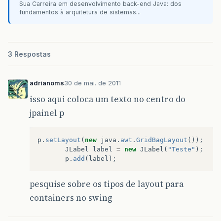
p
.
setBackground
(
Color
.
blue
);
Sua Carreira em desenvolvimento back-end Java: dos
p2
.
setBackground
(
Color
.
green
);
fundamentos à arquitetura de sistemas...
p3
.
setBackground
(
Color
.
red
);
p4
.
setBackground
(
Color
.
yellow
);
f
.
setBackground
(
Color
.
white
);
3 Respostas
p
.
setSize
(
width
.
intValue
()
/
2
,
height
.
in
p2
.
setSize
(
width
.
intValue
()
/
2
,
height
.
i
p3
.
setSize
(
width
.
intValue
()
/
2
,
height
.
i
adrianoms
30 de mai. de 2011
p4
.
setSize
(
width
.
intValue
()
/
2
,
height
.
i
//posiciona
isso aqui coloca um texto no centro do
p
.
setLocation
(
0
,
0
);
jpainel p
p2
.
setLocation
(
0
,
height
/
2
);
p3
.
setLocation
(
width
/
2
,
0
);
p4
.
setLocation
(
width
/
2
,
height
/
2
);
p
.
setLayout
(
new
java
.
awt
.
GridBagLayout
());
vermelho
.
setBackground
(
Color
.
red
);
JLabel
label
=
new
JLabel
(
"Teste"
);
vermelho
.
setLocation
(
60
,
60
);
p
.
add
(
label
);
// p.setSize(100, 100);
f
.
add
(
p
);
f
.
add
(
p2
);
pesquise sobre os tipos de layout para
f
.
add
(
p3
);
containers no swing
f
.
add
(
p4
);
f
.
add
(
vermelho
);
f
.
setVisible
(
true
);