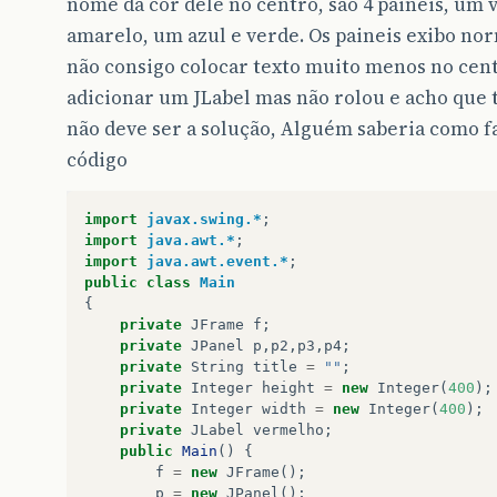
nome da cor dele no centro, são 4 paineis, um
amarelo, um azul e verde. Os paineis exibo n
não consigo colocar texto muito menos no cent
adicionar um JLabel mas não rolou e acho que
não deve ser a solução, Alguém saberia como f
código
import
javax.swing.*
;
import
java.awt.*
;
import
java.awt.event.*
;
public
class
Main
{
private
JFrame
f
;
private
JPanel
p
,
p2
,
p3
,
p4
;
private
String
title
=
""
;
private
Integer
height
=
new
Integer
(
400
);
private
Integer
width
=
new
Integer
(
400
);
private
JLabel
vermelho
;
public
Main
()
{
f
=
new
JFrame
();
p
=
new
JPanel
();