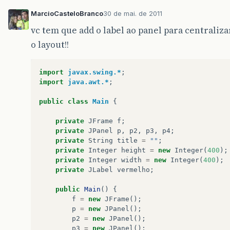
}
MarcioCasteloBranco
30 de mai. de 2011
public
static
void
main
(
String
args
[]
)
{
vc tem que add o label ao panel para centraliz
Main
window
=
new
Main
(
"Frame com pain
o layout!!
window
.
launchFrame
();
}
}
import
javax.swing.*
;
import
java.awt.*
;
public
class
Main
{
private
JFrame
f
;
private
JPanel
p
,
p2
,
p3
,
p4
;
private
String
title
=
""
;
private
Integer
height
=
new
Integer
(
400
);
private
Integer
width
=
new
Integer
(
400
);
private
JLabel
vermelho
;
public
Main
()
{
f
=
new
JFrame
();
p
=
new
JPanel
();
p2
=
new
JPanel
();
p3
=
new
JPanel
();