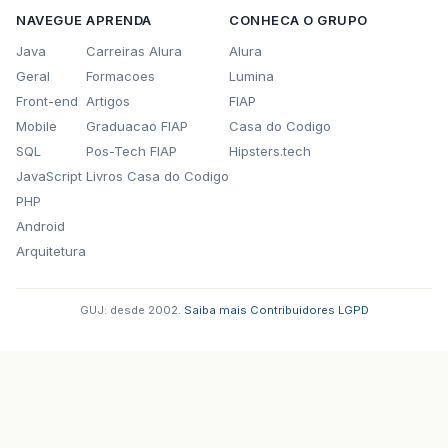
NAVEGUE
APRENDA
CONHECA O GRUPO
Java
Carreiras Alura
Alura
Geral
Formacoes
Lumina
Front-end
Artigos
FIAP
Mobile
Graduacao FIAP
Casa do Codigo
SQL
Pos-Tech FIAP
Hipsters.tech
JavaScript
Livros Casa do Codigo
PHP
Android
Arquitetura
GUJ: desde 2002.
·
Saiba mais
·
Contribuidores
·
LGPD