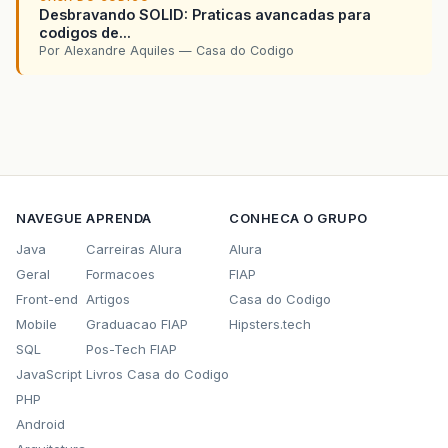
Desbravando SOLID: Praticas avancadas para
codigos de...
Por Alexandre Aquiles — Casa do Codigo
NAVEGUE
APRENDA
CONHECA O GRUPO
Java
Carreiras Alura
Alura
Geral
Formacoes
FIAP
Front-end
Artigos
Casa do Codigo
Mobile
Graduacao FIAP
Hipsters.tech
SQL
Pos-Tech FIAP
JavaScript
Livros Casa do Codigo
PHP
Android