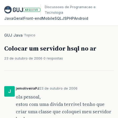
Discussoes de Programacao e
ARQUIVO
Tecnologia
Java
Geral
Front‑end
Mobile
SQL
JS
PHP
Android
GUJ
/
Java
/
Topico
Colocar um servidor hsql no ar
23 de outubro de 2006
0 respostas
jemoliveiraPJ
23 de outubro de 2006
J
ola pessoal,
estou com uma divida terrivel tenho que
criar uma classe que coloquei meu servidor