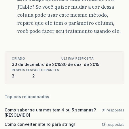
default
:
JTable? Se você quiser mudar a cor dessa
return
null
;
// isso nunca deve ocorre
coluna pode usar este mesmo método,
}
}
repare que ele tem o parâmetro column,
você pode fazer seu tratamento usando ele.
@Override
public
boolean
isCellEditable
(
int
rowIndex
,
in
// nesse caso, todas as cÃ©lulas sÃ£o edit
return
false
;
}
CRIADO
ULTIMA RESPOSTA
30 de dezembro de 2015
30 de dez. de 2015
@Override
public
void
setValueAt
(
Object
valor
,
int
linha
RESPOSTAS
PARTICIPANTES
// aqui devemos atualizar o valor de nosso
3
2
// vemos em qual linha ele estÃ¡  
SaidaServicosAUX
c
=
veiculos
.
get
(
linha
);
Topicos relacionados
// e vemos o que serÃ¡ atualizado  
switch
(
coluna
)
{
Como saber se um mes tem 4 ou 5 semanas?
31 respostas
case
0
:
[RESOLVIDO]
Como converter inteiro para string!
13 respostas
c
.
setDataSaida
(
java
.
sql
.
Date
.
valueOf
(
v