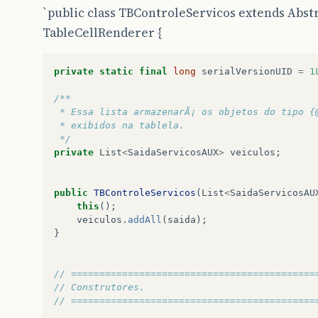
`public class TBControleServicos extends Abs
TableCellRenderer {
private
static
final
long
serialVersionUID
=
1
/** 
 * Essa lista armazenarÃ¡ os objetos do tipo {
 * exibidos na tablela. 
 */
private
List
<
SaidaServicosAUX
>
veiculos
;
public
TBControleServicos
(
List
<
SaidaServicosAU
this
();
veiculos
.
addAll
(
saida
);
}
// ===========================================
// Construtores.  
// ===========================================