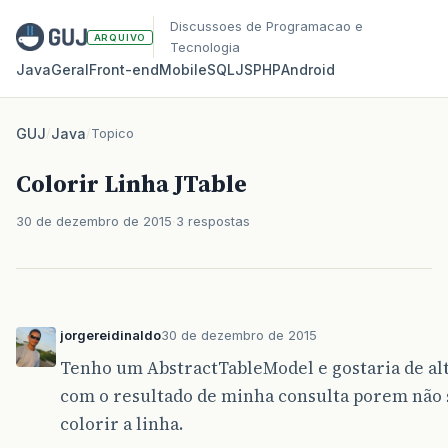
Discussoes de Programacao e
ARQUIVO
Tecnologia
Java
Geral
Front‑end
Mobile
SQL
JS
PHP
Android
GUJ
/
Java
/
Topico
Colorir Linha JTable
30 de dezembro de 2015
3 respostas
jorgereidinaldo
30 de dezembro de 2015
Tenho um AbstractTableModel e gostaria de alt
com o resultado de minha consulta porem não 
colorir a linha.