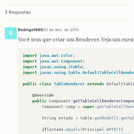
// todas as colunas representam uma String
return
String
.
class
;
3 Respostas
}
public
int
getColumnCount
()
{
Rodrigo1895
30 de dez. de 2015
R
// esse mÃ©todo deve retornar o nÃºmero de
Você tem que criar um Renderer. Veja um exem
// nome, uma para o sobrenome e uma para o
return
9
;
}
import
java.awt.Color
;
import
java.awt.Component
;
private
String
dataFormatada
(
Date
data1
){
import
javax.swing.JTable
;
DateFormat
formataData
=
new
SimpleDateFor
import
javax.swing.table.DefaultTableCellRende
// Calendar c = Calendar.getInstance(); 
//	 c.add(Calendar.MONTH,10); adiciona mes
public
class
TableRenderer
extends
DefaultTabl
// c.add(Calendar.DAY_OF_WEEK,10);
String
data
=
formataData
.
format
(
data1
);
@Override
return
data
;
public
Component
getTableCellRendererCompo
}
Component
comp
=
super
.
getTableCellRen
@Override
String
estado
=
table
.
getModel
().
getVa
public
String
getColumnName
(
int
coluna
)
{
// vamos retornar o nome de cada coluna  
if
(
estado
.
equals
(
Principal
.
APTO
)){
switch
(
coluna
)
{