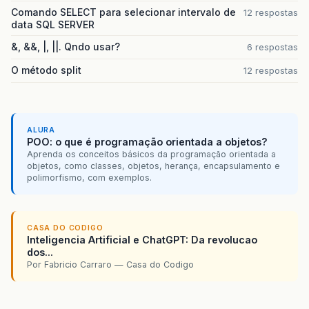
Comando SELECT para selecionar intervalo de
12 respostas
break
;
data SQL SERVER
case
1
:
c
.
setPortador
(
valor
.
toString
());
&, &&, |, ||. Qndo usar?
6 respostas
// mudamos o estado 
break
;
O método split
12 respostas
case
2
:
c
.
setOrdemServico
(
valor
.
toString
());
// e a sigla  
break
;
ALURA
case
3
:
POO: o que é programação orientada a objetos?
c
.
setLoja
(
valor
.
toString
());
Aprenda os conceitos básicos da programação orientada a
case
4
:
objetos, como classes, objetos, herança, encapsulamento e
c
.
setLente
(
valor
.
toString
());
polimorfismo, com exemplos.
case
5
:
c
.
setLaboratorio
(
valor
.
toString
());
case
6
:
c
.
setSegueLente
(
valor
.
toString
());
CASA DO CODIGO
case
7
:
Inteligencia Artificial e ChatGPT: Da revolucao
dos...
c
.
setDataEntrega
(
java
.
sql
.
Date
.
valueOf
Por Fabricio Carraro — Casa do Codigo
case
8
:
c
.
setUrgente
(
Boolean
.
valueOf
(
valor
.
toS
}