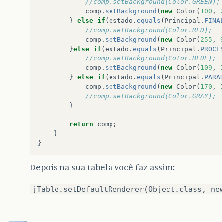
//comp.setBackground(Color.GREEN);
case
0
:
comp
.
setBackground
(
new
Color
(
100
,
return
"Data Saida"
;
// o nome da prim
}
else
if
(
estado
.
equals
(
Principal
.
FINA
case
1
:
//comp.setBackground(Color.RED);
return
"Portador"
;
// o nome da segund
comp
.
setBackground
(
new
Color
(
255
,
case
2
:
}
else
if
(
estado
.
equals
(
Principal
.
PROCE
return
"OS"
;
// e o da terceira  
//comp.setBackground(Color.BLUE);
case
3
:
comp
.
setBackground
(
new
Color
(
109
,
return
"Loja"
;
}
else
if
(
estado
.
equals
(
Principal
.
PARA
case
4
:
comp
.
setBackground
(
new
Color
(
170
,
return
"Lente"
;
//comp.setBackground(Color.GRAY);
case
5
:
}
return
"Laboratorio"
;
case
6
:
return
comp
;
return
"Segue Lente"
;
}
case
7
:
}
return
"Data Prometida Cliente"
;
case
8
:
return
"Urgente"
;
Depois na sua tabela você faz assim:
default
:
jTable.setDefaultRenderer(Object.class, ne
return
""
;
// isso nunca deve ocorrer,
}
}