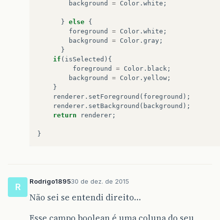
background
=
Color
.
white
;
return
e
.
getLoja
();
// e a Sigla  
}
else
{
foreground
=
Color
.
white
;
case
4
:
background
=
Color
.
gray
;
}
return
e
.
getLente
();
if
(
isSelected
){
foreground
=
Color
.
black
;
case
5
:
background
=
Color
.
yellow
;
return
e
.
getLaboratorio
();
}
case
6
:
renderer
.
setForeground
(
foreground
);
return
e
.
getSegueLente
();
renderer
.
setBackground
(
background
);
case
7
:
return
renderer
;
}
return
dataFormatada
((
Date
)
e
.
getDa
case
8
:
Rodrigo1895
30 de dez. de 2015
R
return
e
.
isUrgente
();
Não sei se entendi direito…
Esse campo boolean é uma coluna do seu