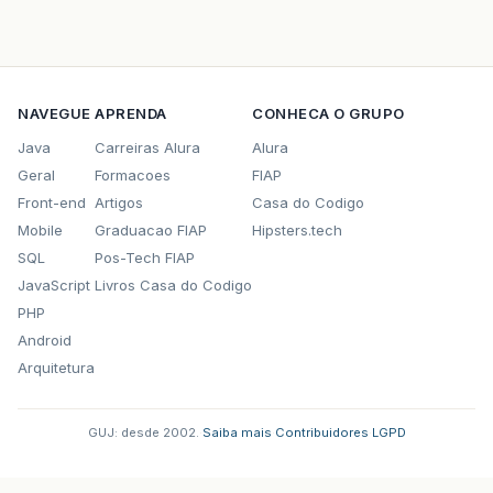
// Ã© importante notificar os listeners a 
fireTableDataChanged
();
}
// ===========================================
NAVEGUE
APRENDA
CONHECA O GRUPO
// AtÃ© aqui seria o mÃ­nimo necessÃ¡rio para u
// ainda nÃ£o hÃ¡ mÃ©todos para adicionar, rem
Java
Carreiras Alura
Alura
// criÃ¡-los.  
Geral
Formacoes
FIAP
// ===========================================
Front-end
Artigos
Casa do Codigo
/** 
Mobile
Graduacao FIAP
Hipsters.tech
 * Adiciona um novo {@link Cliente} e notifica
SQL
Pos-Tech FIAP
 * registro foi adicionado. 
JavaScript
Livros Casa do Codigo
 */
public
void
adiciona
(
SaidaServicosAUX
e
)
{
PHP
veiculos
.
add
(
e
);
Android
// informamos os listeners que a linha (si
Arquitetura
fireTableRowsInserted
(
veiculos
.
size
()
-
1
,
}
/** 
GUJ: desde 2002.
·
Saiba mais
·
Contribuidores
·
LGPD
 * Similar ao {@link #adiciona(Cliente)}, porÃ
 * Ã­ndice do cliente a ser removido. Se nÃ£o s