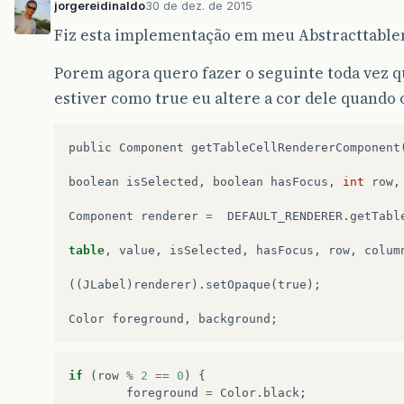
jorgereidinaldo
30 de dez. de 2015
Fiz esta implementação em meu Abstracttable
public
int
getRowCount
()
{
// retorna o nÃºmero de linhas, ou seja, a
// nossa lista.  
Porem agora quero fazer o seguinte toda vez 
return
veiculos
.
size
();
estiver como true eu altere a cor dele quando 
}
public
Component
getTableCellRendererComponent
public
Object
getValueAt
(
int
linha
,
int
coluna
// vai retornar o valor de determinada cÃ©
boolean
isSelected
,
boolean
hasFocus
,
int
row
,
// posiÃ§Ã£o do Estado na nossa lista e a 
// Estado e 3 - Sigla  
Component
renderer
=
DEFAULT_RENDERER
.
getTabl
// primeiro vamos pegar o Estado da linha 
SaidaServicosAUX
e
=
veiculos
.
get
(
linha
);
table
,
value
,
isSelected
,
hasFocus
,
row
,
colum
// faÃ§amos um switch  
switch
(
coluna
)
{
((
JLabel
)
renderer
).
setOpaque
(
true
);
case
0
:
return
dataFormatada
((
Date
)
e
.
getDataSa
Color
foreground
,
background
;
case
1
:
return
e
.
getPortador
();
// retornamos 
case
2
:
if
(
row
%
2
==
0
)
{
return
e
.
getOrdemServico
();
// e a Sig
foreground
=
Color
.
black
;
case
3
: