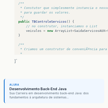
/** 
 * Constutor que simplesmente instancia o noss
 * para guardar os valores. 
 */
public
TBControleServicos
()
{
// no construtor, instanciamos o List  
veiculos
=
new
ArrayList
<
SaidaServicosAUX
>
}
/** 
 * Criamos um construtor de conveniÃªncia para
 *  
 * @param lista 
}`
 *            a lista de clientes a ser adicio
 */
// ===========================================
ALURA
// MÃ©todos implementados.  
Desenvolvimento Back-End Java
// ===========================================
Sua Carreira em desenvolvimento back-end Java: dos
fundamentos à arquitetura de sistemas...
@Override
public
Class
<?>
getColumnClass
(
int
coluna
)
{